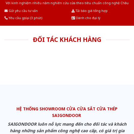
Với kinh nghiệm nhiêu năm nghiên cứu cửa theo tiêu chuẩn công nghệ Châu
Âu.Chúng tôi tự tin là nhà sản xuất & cung cấp hàng đầu tại Việt Nam!
Gửi yêu cầu tư vấn
Tải báo giá tổng hợp
Yêu cầu gọi lại (3 phút)
Dành cho đại lý
ĐỐI TÁC KHÁCH HÀNG
HỆ THỐNG SHOWROOM CỬA CỬA SẮT CỬA THÉP
SAIGONDOOR
SAIGONDOOR luôn nỗ lực mang đến cho đối tác và khách
hàng những sản phẩm công nghệ cao cấp, có giá trị gia