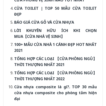
CỬA PHÒNG VỆ SINH NÀO TỐT NHẤT
CỬA TOILET | TOP 50 MẪU CỬA TOILET
ĐẸP
BÁO GIÁ CỬA GỖ VÀ CỬA NHỰA
LỜI KHUYÊN HỮU ÍCH KHI CHỌN
MUA【CỬA NHÀ VỆ SINH】
100+ MẪU CỬA NHÀ 1 CÁNH ĐẸP HOT NHẤT
2021
TỔNG HỢP CÁC LOẠI 【CỬA PHÒNG NGỦ】
THỜI THƯỢNG NHẤT 2021
TỔNG HỢP CÁC LOẠI 【CỬA PHÒNG NGỦ】
THỜI THƯỢNG NHẤT 2022
Cửa nhựa composite là gì?. TOP 30 mẫu
cửa nhựa composite cho phòng tắm hiện
đại