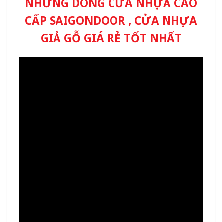
NHỮNG DÒNG CỬA NHỰA CAO
CẤP SAIGONDOOR , CỬA NHỰA
GIẢ GỖ GIÁ RẺ TỐT NHẤT