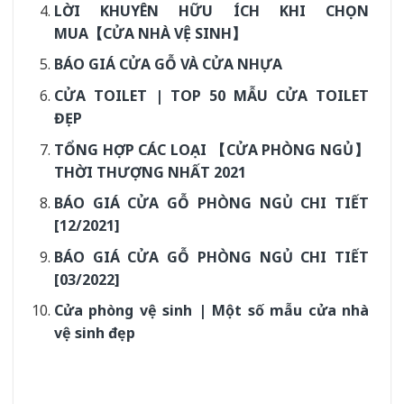
LỜI KHUYÊN HỮU ÍCH KHI CHỌN
MUA【CỬA NHÀ VỆ SINH】
BÁO GIÁ CỬA GỖ VÀ CỬA NHỰA
CỬA TOILET | TOP 50 MẪU CỬA TOILET
ĐẸP
TỔNG HỢP CÁC LOẠI 【CỬA PHÒNG NGỦ】
THỜI THƯỢNG NHẤT 2021
BÁO GIÁ CỬA GỖ PHÒNG NGỦ CHI TIẾT
[12/2021]
BÁO GIÁ CỬA GỖ PHÒNG NGỦ CHI TIẾT
[03/2022]
Cửa phòng vệ sinh | Một số mẫu cửa nhà
vệ sinh đẹp