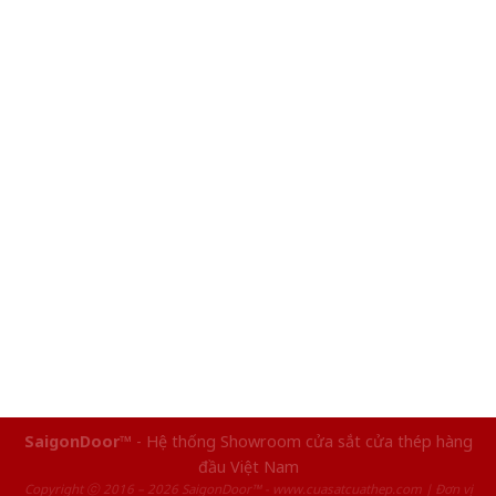
SaigonDoor™
- Hệ thống Showroom cửa sắt cửa thép hàng
đầu Việt Nam
Copyright ⓒ 2016 – 2026 SaigonDoor™ - www.cuasatcuathep.com | Đơn vị