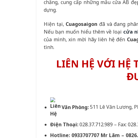
chăng, cung cấp những mẫu cửa AB đẹp,
dựng.
Hiện tại,
Cuagosaigon
đã và đang phân
Nếu bạn muốn hiểu thêm về loại
cửa n
của mình, xin mời hãy liên hệ đến
Cua
tình.
LIÊN HỆ VỚI HỆ
Đ
Văn Phòng:
511 Lê Văn Lương, 
Điện Thoại:
028.37.712.989 – Fax: 028
Hotline: 0933707707 Mr Lãm – 0826.