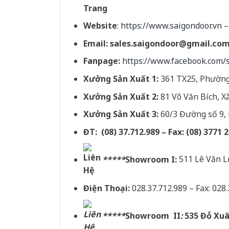
Trang
Website
:
https://www.saigondoor.vn
Email:
sales.saigondoor@gmail.co
Fanpage:
https://www.facebook.com
Xưởng Sản Xuất 1:
361 TX25, Phường
Xưởng Sản Xuất 2:
81 Võ Văn Bích, 
Xưởng Sản Xuất 3:
60/3 Đường số 9, 
ĐT: (08) 37.712.989 – Fax: (08) 3771 
*****
Showroom I:
511 Lê Văn L
Điện Thoại:
028.37.712.989 – Fax: 028
*****
Showroom II
:
535 Đỗ Xuâ