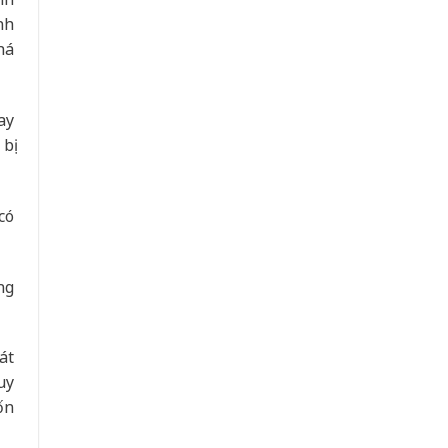
nh
há
ay
bị
có
ng
át
uy
ốn