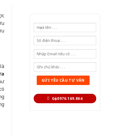
ợc
ữu
ưu
là
ửa
hư
có
ng
Gọi 0976.169.864
ng