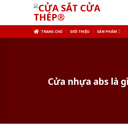
Skip
to
content
TRANG CHỦ
GIỚI THIỆU
SẢN PHẨM
Cửa nhựa abs là g