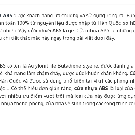
a ABS
được khách hàng ưa chuộng và sử dụng rộng rãi. Đư
àn toàn 100% từ nguyên liệu được nhập từ Hàn Quốc, sở h
ự nhiên. Vậy
cửa nhựa ABS
là gì?. Cửa nhựa ABS có những 
 chi tiết thắc mắc này ngay trong bài viết dưới đây.
 có tên là Acrylonitrile Butadiene Styene, được đánh giá 
n có khả năng làm chậm cháy, được đúc khuôn chân không.
C
àn Quốc và được sử dụng phổ biến tại vị trí các phòng n
ệc, ….Có thể hiểu đơn giản rằng,
cửa nhựa ABS
là loại cửa 
với nhiều ưu điểm vượt trội mà loại cửa này được ứng dụ
 nhựa thông phong, cửa nhà vệ sinh trong các công trình cô