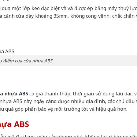
 qua một lớp keo đặc biệt và và được ép bằng máy thuỷ lực
 ra cánh cửa dày khoảng 35mm, không cong vênh, chắc chắn 
u điểm của cửa nhựa ABS
a nhựa ABS
có giá thành thấp, thời gian sử dụng lâu dài, v
ửa nhựa ABS này ngày càng được nhiều gia đình, các chủ đầu 
iệu quả góp phần bảo vệ môi trường tốt và hiệu quả hơn.
hựa ABS
 mẫu mã đa dạng, màu sắc phong phú, không lo sợ bị cong vê