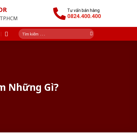
OR
Tư vấn bán hàng
0824.400.400
i TP.HCM
Tìm
kiếm:
ồm Những Gì?