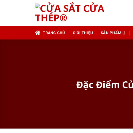
Skip
to
content
TRANG CHỦ
GIỚI THIỆU
SẢN PHẨM
Đặc Điểm Cử