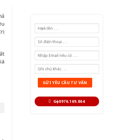
hả
ều
rị
ất
iá
Gọi 0976.169.864