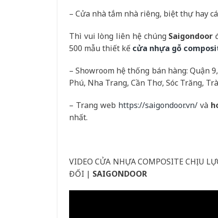
– Cửa nhà tắm nhà riêng, biệt thự hay cá
Thì vui lòng liên hệ chúng
Saigondoor
đ
500 mẫu thiết kế
cửa nhựa gỗ composi
– Showroom hệ thống bán hàng: Quận 9,
Phú, Nha Trang, Cần Thơ, Sóc Trăng, Tr
– Trang web
https://saigondoor.vn/
và
h
nhất.
VIDEO CỬA NHỰA COMPOSITE CHỊU L
ĐỐI |
SAIGONDOOR