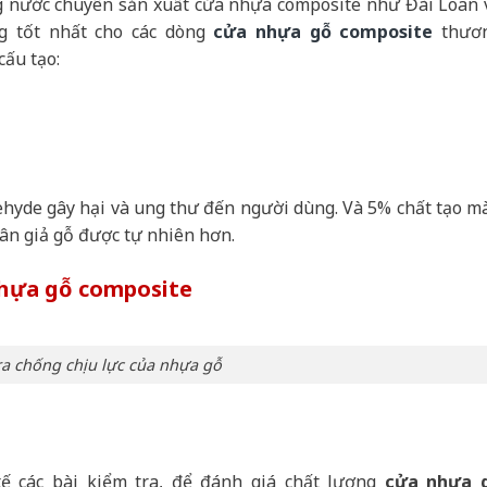
 nước chuyên sản xuất cửa nhựa composite như Đài Loan 
 tốt nhất cho các dòng
cửa nhựa gỗ composite
thươ
cấu tạo:
ehyde gây hại và ung thư đến người dùng. Và 5% chất tạo m
vân giả gỗ được tự nhiên hơn.
nhựa gỗ composite
ra chống chịu lực của nhựa gỗ
ế các bài kiểm tra, để đánh giá chất lượng
cửa nhựa 