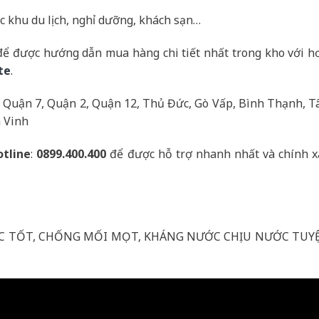
c khu du lịch, nghỉ dưỡng, khách sạn…
ể được hướng dẫn mua hàng chi tiết nhất trong kho với h
te
.
 Quận 7, Quận 2, Quận 12, Thủ Đức, Gò Vấp, Bình Thạnh, T
à Vinh
otline
:
0899.400.400
để được hỗ trợ nhanh nhất và chính x
ỰC TỐT, CHỐNG MỐI MỌT, KHÁNG NƯỚC CHỊU NƯỚC TUY