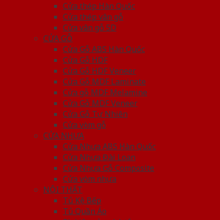
Cửa thép Hàn Quốc
Cửa thép vân gỗ
Cửa vân gỗ 5D
CỬA GỖ
Cửa Gỗ ABS Hàn Quốc
Cửa Gỗ HDF
Cửa Gỗ HDF Veneer
Cửa Gỗ MDF Laminate
Cửa gỗ MDF Melamine
Cửa Gỗ MDF Veneer
Cửa Gỗ Tự Nhiên
Cửa vòm gỗ
CỬA NHỰA
Cửa Nhựa ABS Hàn Quốc
Cửa Nhựa Đài Loan
Cửa Nhựa Gỗ Composite
Cửa vòm nhựa
NỘI THẤT
Tủ Kệ Bếp
Tủ Quần Áo