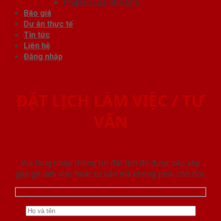
Phụ kiện cửa nhà tắm
Báo giá
Dự án thực tế
Tin tức
Liên hệ
Đăng nhập
ĐẶT LỊCH LÀM VIỆC / TƯ
VẤN
Vui lòng nhập thông tin đặt lịch để được sắp xếp
gặp gỡ làm việc hoăc tư vấn mà không phải chờ đợi.