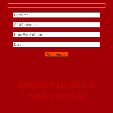
ĐĂNG KÝ TƯ VẤN &
NHẬN ƯU ĐÃI