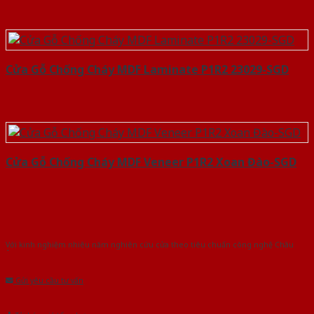
Cửa Gỗ Chống Cháy MDF Laminate P1R2 23029-SGD
Cửa Gỗ Chống Cháy MDF Veneer P1R2 Xoan Đào-SGD
Với kinh nghiệm nhiêu năm nghiên cứu cửa theo tiêu chuẩn công nghệ Châu
Âu.Chúng tôi tự tin là nhà sản xuất & cung cấp hàng đầu tại Việt Nam!
Gửi yêu cầu tư vấn