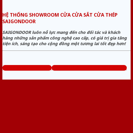
HỆ THỐNG SHOWROOM CỬA CỬA SẮT CỬA THÉP
SAIGONDOOR
SAIGONDOOR luôn nỗ lực mang đến cho đối tác và khách
hàng những sản phẩm công nghệ cao cấp, có giá trị gia tăng
tiện ích, sáng tạo cho cộng đồng một tương lai tốt đẹp hơn!
www.cuasatcuathep.com
Tổng đài tư vấn miễn phí: 0824.400.400