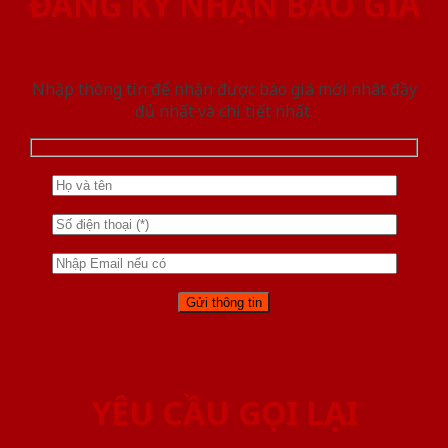
ĐĂNG KÝ NHẬN BÁO GIÁ
Nhập thông tin để nhận được báo giá mới nhât đầy
đủ nhất và chi tiết nhất.
YÊU CẦU GỌI LẠI