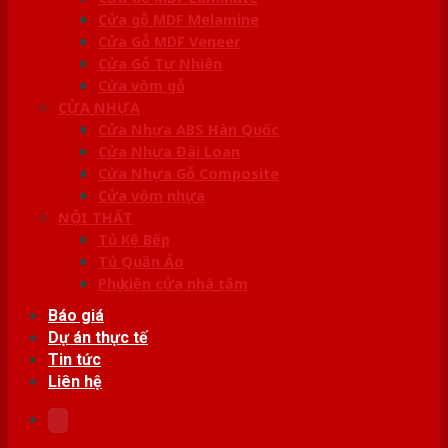
Cửa gỗ MDF Melamine
Cửa Gỗ MDF Veneer
Cửa Gỗ Tự Nhiên
Cửa vòm gỗ
CỬA NHỰA
Cửa Nhựa ABS Hàn Quốc
Cửa Nhựa Đài Loan
Cửa Nhựa Gỗ Composite
Cửa vòm nhựa
NỘI THẤT
Tủ Kệ Bếp
Tủ Quần Áo
Phụ kiện cửa nhà tắm
Báo giá
Dự án thực tế
Tin tức
Liên hệ