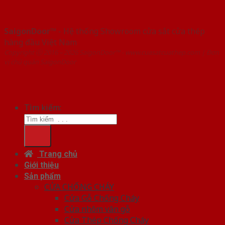
SaigonDoor™
- Hệ thống Showroom cửa sắt cửa thép
hàng đầu Việt Nam
Copyright ⓒ 2016 – 2026 SaigonDoor™ - www.cuasatcuathep.com | Đơn
vị chủ quản SaigonDoor
Tìm kiếm:
Trang chủ
Giới thiệu
Sản phẩm
CỬA CHỐNG CHÁY
Cửa Gỗ Chống Cháy
Cửa nhôm vân gỗ
Cửa Thép Chống Cháy