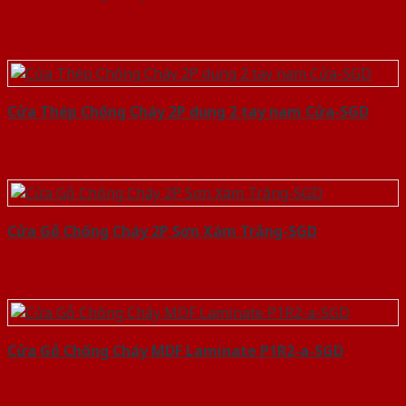
Cửa Thép Chống Cháy 2P dung 2 tay nam Cửa-SGD
Cửa Gỗ Chống Cháy 2P Sơn Xám Trắng-SGD
Cửa Gỗ Chống Cháy MDF Laminate P1R2-a-SGD