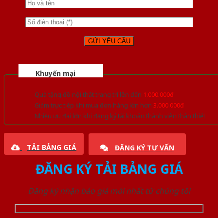
Khuyến mại
Quà tặng đồ nội thất trang trí lên đến
1.000.000đ
Giảm trực tiếp khi mua đơn hàng lớn hơn
3.000.000đ
Nhiều ưu đãi lớn khi đăng ký tài khoản thành viên thân thiết
TẢI BẢNG GIÁ
ĐĂNG KÝ TƯ VẤN
ĐĂNG KÝ TẢI BẢNG GIÁ
Đăng ký nhận báo giá mới nhất từ chúng tôi