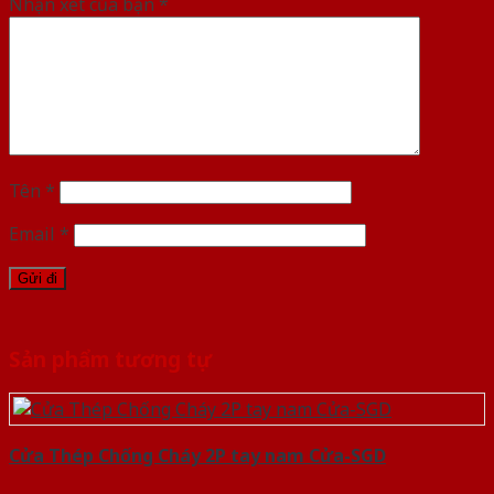
Nhận xét của bạn
*
Tên
*
Email
*
Sản phẩm tương tự
Cửa Thép Chống Cháy 2P tay nam Cửa-SGD