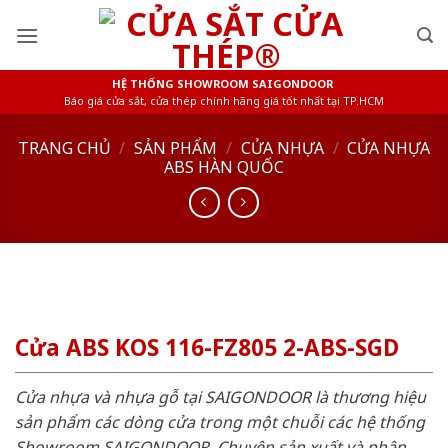
Skip
to
content
HỆ THỐNG SHOWROOM SAIGONDOOR
Báo giá cửa sắt, cửa thép chính hãng giá tốt nhất tại TP.HCM
TRANG CHỦ
/
SẢN PHẨM
/
CỬA NHỰA
/
CỬA NHỰA
ABS HÀN QUỐC
Cửa ABS KOS 116-FZ805 2-ABS-SGD
Cửa nhựa và nhựa gỗ tại SAIGONDOOR là thương hiệu
sản phẩm các dòng cửa trong một chuỗi các hệ thống
Showroom SAIGONDOOR. Chuyên sản xuất và phân