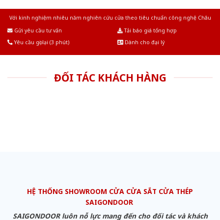
Với kinh nghiệm nhiêu năm nghiên cứu cửa theo tiêu chuẩn công nghệ Châu
Âu.Chúng tôi tự tin là nhà sản xuất & cung cấp hàng đầu tại Việt Nam!
Gửi yêu cầu tư vấn
Tải báo giá tổng hợp
Yêu cầu gọi lại (3 phút)
Dành cho đại lý
ĐỐI TÁC KHÁCH HÀNG
HỆ THỐNG SHOWROOM CỬA CỬA SẮT CỬA THÉP
SAIGONDOOR
SAIGONDOOR luôn nỗ lực mang đến cho đối tác và khách