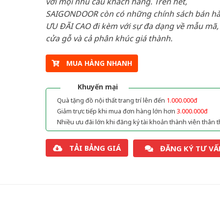
với mọi nhu cầu khách hàng. Trên hết,
SAIGONDOOR còn có những chính sách bán h
ƯU ĐÃI CAO đi kèm với sự đa dạng về mẫu mã, 
cửa gỗ và cả phân khúc giá thành.
MUA HÀNG NHANH
Khuyến mại
Quà tặng đồ nội thất trang trí lên đến
1.000.000đ
Giảm trực tiếp khi mua đơn hàng lớn hơn
3.000.000đ
Nhiều ưu đãi lớn khi đăng ký tài khoản thành viên thân t
TẢI BẢNG GIÁ
ĐĂNG KÝ TƯ VẤ