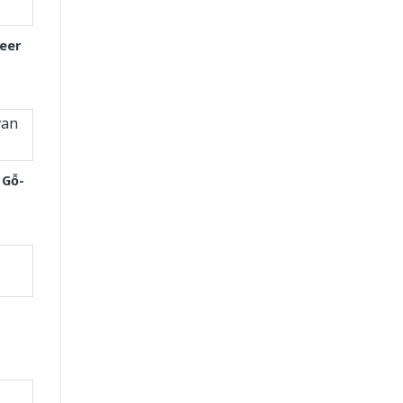
eer
 Gỗ-