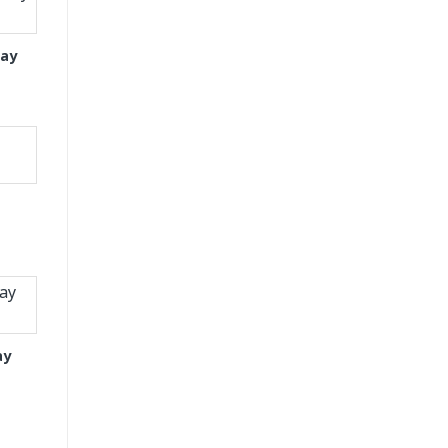
tay
ay