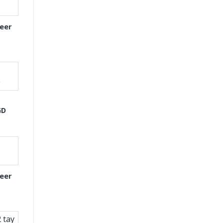
eer
GD
eer