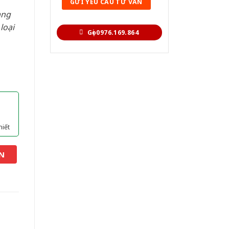
àng
loại
Gọi 0976.169.864
hiết
N