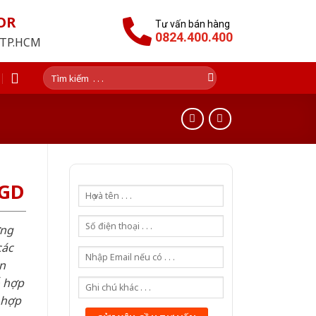
OR
Tư vấn bán hàng
0824.400.400
i TP.HCM
Tìm
kiếm:
SGD
ơng
các
n
ỗ hợp
 hợp