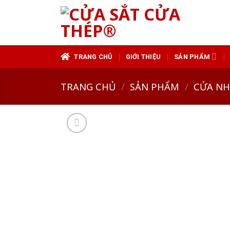
Skip
to
content
TRANG CHỦ
GIỚI THIỆU
SẢN PHẨM
TRANG CHỦ
/
SẢN PHẨM
/
CỬA N