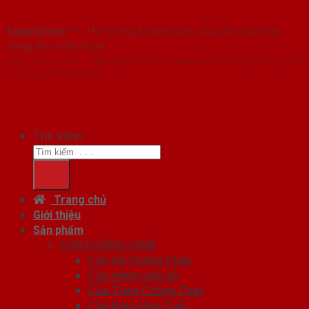
SaigonDoor™
- Hệ thống Showroom cửa sắt cửa thép
hàng đầu Việt Nam
Copyright ⓒ 2016 – 2026 SaigonDoor™ - www.cuasatcuathep.com | Đơn
vị chủ quản SaigonDoor
Tìm kiếm:
Trang chủ
Giới thiệu
Sản phẩm
CỬA CHỐNG CHÁY
Cửa Gỗ Chống Cháy
Cửa nhôm vân gỗ
Cửa Thép Chống Cháy
Cửa thép Hàn Quốc