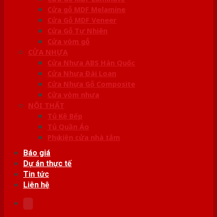
Cửa gỗ MDF Melamine
Cửa Gỗ MDF Veneer
Cửa Gỗ Tự Nhiên
Cửa vòm gỗ
CỬA NHỰA
Cửa Nhựa ABS Hàn Quốc
Cửa Nhựa Đài Loan
Cửa Nhựa Gỗ Composite
Cửa vòm nhựa
NỘI THẤT
Tủ Kệ Bếp
Tủ Quần Áo
Phụ kiện cửa nhà tắm
Báo giá
Dự án thực tế
Tin tức
Liên hệ