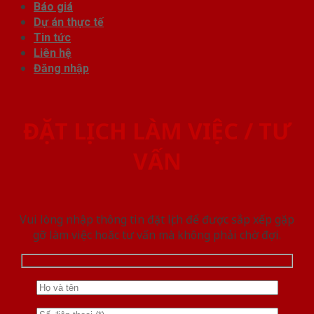
Báo giá
Dự án thực tế
Tin tức
Liên hệ
Đăng nhập
ĐẶT LỊCH LÀM VIỆC / TƯ
VẤN
Vui lòng nhập thông tin đặt lịch để được sắp xếp gặp
gỡ làm việc hoăc tư vấn mà không phải chờ đợi.