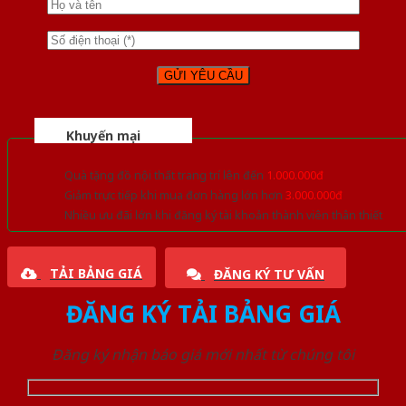
Khuyến mại
Quà tặng đồ nội thất trang trí lên đến
1.000.000đ
Giảm trực tiếp khi mua đơn hàng lớn hơn
3.000.000đ
Nhiều ưu đãi lớn khi đăng ký tài khoản thành viên thân thiết
TẢI BẢNG GIÁ
ĐĂNG KÝ TƯ VẤN
ĐĂNG KÝ TẢI BẢNG GIÁ
Đăng ký nhận báo giá mới nhất từ chúng tôi