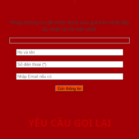
Nhập thông tin để nhận được báo giá mới nhât đầy
đủ nhất và chi tiết nhất.
YÊU CẦU GỌI LẠI