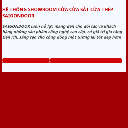
HỆ THỐNG SHOWROOM CỬA CỬA SẮT CỬA THÉP
SAIGONDOOR
SAIGONDOOR luôn nỗ lực mang đến cho đối tác và khách
hàng những sản phẩm công nghệ cao cấp, có giá trị gia tăng
tiện ích, sáng tạo cho cộng đồng một tương lai tốt đẹp hơn!
www.cuasatcuathep.com
Tổng đài tư vấn miễn phí: 0824.400.400