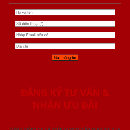
ĐĂNG KÝ TƯ VẤN &
NHẬN ƯU ĐÃI
Nhập thông tin để nhận được tư vấn miễn phí qua