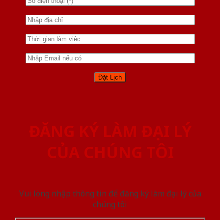
ĐĂNG KÝ LÀM ĐẠI LÝ
CỦA CHÚNG TÔI
Vui lòng nhập thông tin để đăng ký làm đại lý của
chúng tôi