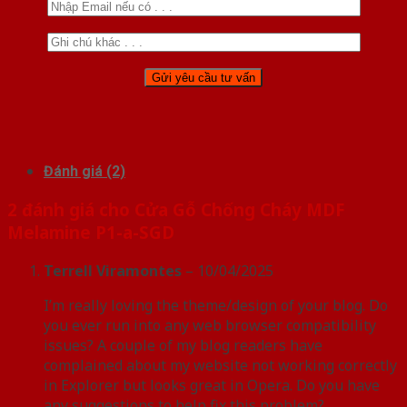
Đánh giá (2)
2 đánh giá cho
Cửa Gỗ Chống Cháy MDF
Melamine P1-a-SGD
Terrell Viramontes
–
10/04/2025
I’m really loving the theme/design of your blog. Do
you ever run into any web browser compatibility
issues? A couple of my blog readers have
complained about my website not working correctly
in Explorer but looks great in Opera. Do you have
any suggestions to help fix this problem?