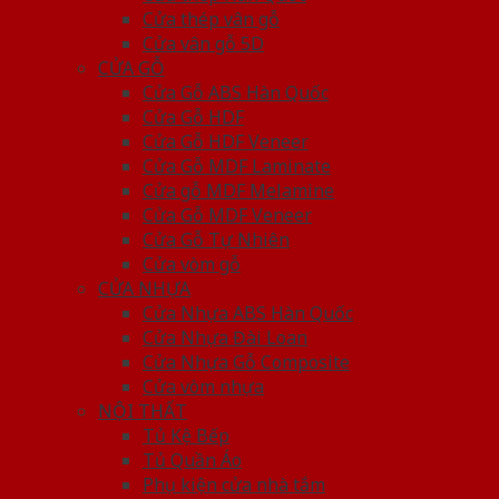
Cửa thép vân gỗ
Cửa vân gỗ 5D
CỬA GỖ
Cửa Gỗ ABS Hàn Quốc
Cửa Gỗ HDF
Cửa Gỗ HDF Veneer
Cửa Gỗ MDF Laminate
Cửa gỗ MDF Melamine
Cửa Gỗ MDF Veneer
Cửa Gỗ Tự Nhiên
Cửa vòm gỗ
CỬA NHỰA
Cửa Nhựa ABS Hàn Quốc
Cửa Nhựa Đài Loan
Cửa Nhựa Gỗ Composite
Cửa vòm nhựa
NỘI THẤT
Tủ Kệ Bếp
Tủ Quần Áo
Phụ kiện cửa nhà tắm