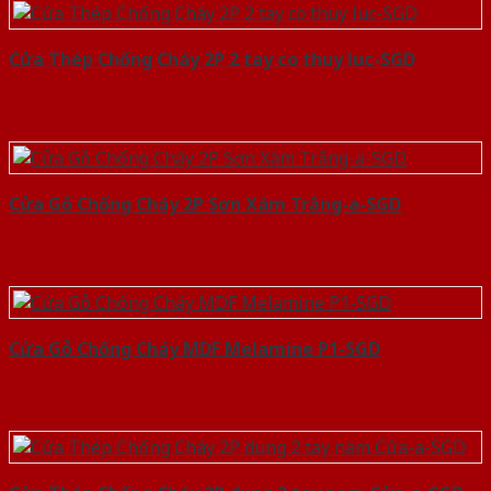
Cửa Thép Chống Cháy 2P 2 tay co thuy luc-SGD
Cửa Gỗ Chống Cháy 2P Sơn Xám Trắng-a-SGD
Cửa Gỗ Chống Cháy MDF Melamine P1-SGD