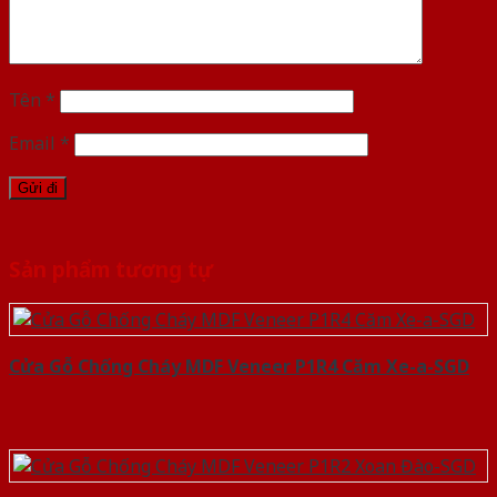
Tên
*
Email
*
Sản phẩm tương tự
Cửa Gỗ Chống Cháy MDF Veneer P1R4 Căm Xe-a-SGD