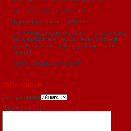
https://www.smortergiremal.com/
bandar toto macau
–
17/08/2025
I enjoy what you guys are up too. This sort of clever
work and coverage! Keep up the very good works
guys I’ve incorporated you guys to my personal
blogroll.
https://rehabaddiction.us.com/
Thêm đánh giá
Đánh giá của bạn
Nhận xét của bạn
*