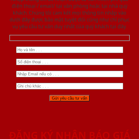
điện thoại / email/ tại văn phòng hoặc tại nhà quý
khách. Chúng tôi cam kết mọi thông tin nhập vào
dưới đây được bảo mật tuyệt đối cũng như chỉ phục
vụ yêu cầu tư vấn duy nhất của quý khách tại đây.
ĐĂNG KÝ NHẬN BÁO GIÁ