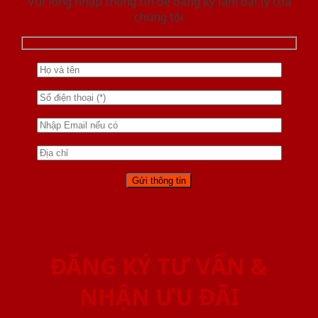
Vui lòng nhập thông tin để đăng ký làm đại lý của
chúng tôi
ĐĂNG KÝ TƯ VẤN &
NHẬN ƯU ĐÃI