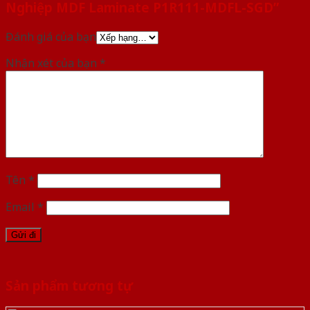
Nghiệp MDF Laminate P1R111-MDFL-SGD”
Đánh giá của bạn
Nhận xét của bạn
*
Tên
*
Email
*
Sản phẩm tương tự