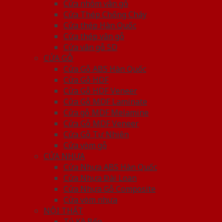
Cửa nhôm vân gỗ
Cửa Thép Chống Cháy
Cửa thép Hàn Quốc
Cửa thép vân gỗ
Cửa vân gỗ 5D
CỬA GỖ
Cửa Gỗ ABS Hàn Quốc
Cửa Gỗ HDF
Cửa Gỗ HDF Veneer
Cửa Gỗ MDF Laminate
Cửa gỗ MDF Melamine
Cửa Gỗ MDF Veneer
Cửa Gỗ Tự Nhiên
Cửa vòm gỗ
CỬA NHỰA
Cửa Nhựa ABS Hàn Quốc
Cửa Nhựa Đài Loan
Cửa Nhựa Gỗ Composite
Cửa vòm nhựa
NỘI THẤT
Tủ Kệ Bếp