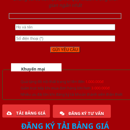
gian ngắn nhất
Khuyến mại
Quà tặng đồ nội thất trang trí lên đến
1.000.000đ
Giảm trực tiếp khi mua đơn hàng lớn hơn
3.000.000đ
Nhiều ưu đãi lớn khi đăng ký tài khoản thành viên thân thiết
TẢI BẢNG GIÁ
ĐĂNG KÝ TƯ VẤN
ĐĂNG KÝ TẢI BẢNG GIÁ