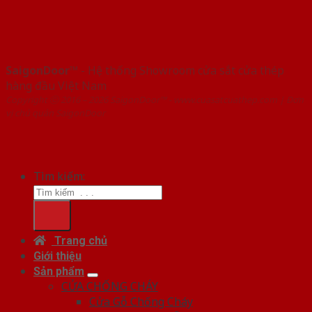
SaigonDoor™
- Hệ thống Showroom cửa sắt cửa thép
hàng đầu Việt Nam
Copyright ⓒ 2016 – 2026 SaigonDoor™ - www.cuasatcuathep.com | Đơn
vị chủ quản SaigonDoor
Tìm kiếm:
Trang chủ
Giới thiệu
Sản phẩm
CỬA CHỐNG CHÁY
Cửa Gỗ Chống Cháy