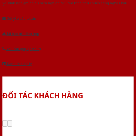
Với kinh nghiệm nhiêu năm nghiên cứu cửa theo tiêu chuẩn công nghệ Châu
Âu.Chúng tôi tự tin là nhà sản xuất & cung cấp hàng đầu tại Việt Nam!
Gửi yêu cầu tư vấn
Tải báo giá tổng hợp
Yêu cầu gọi lại (3 phút)
Dành cho đại lý
ĐỐI TÁC KHÁCH HÀNG