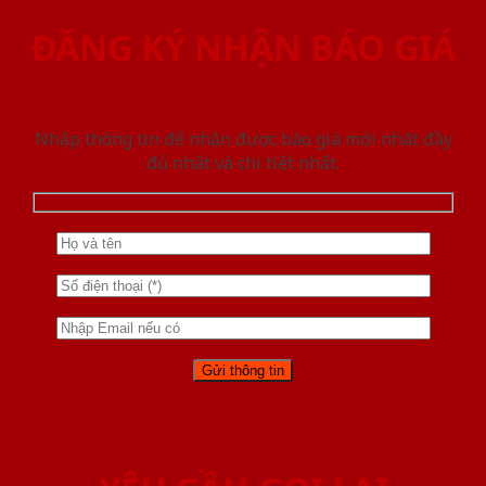
ĐĂNG KÝ NHẬN BÁO GIÁ
Nhập thông tin để nhận được báo giá mới nhât đầy
đủ nhất và chi tiết nhất.