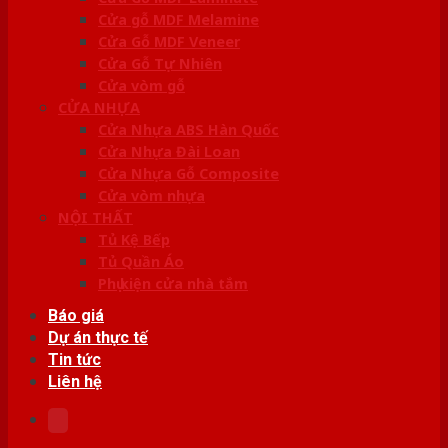
Cửa gỗ MDF Melamine
Cửa Gỗ MDF Veneer
Cửa Gỗ Tự Nhiên
Cửa vòm gỗ
CỬA NHỰA
Cửa Nhựa ABS Hàn Quốc
Cửa Nhựa Đài Loan
Cửa Nhựa Gỗ Composite
Cửa vòm nhựa
NỘI THẤT
Tủ Kệ Bếp
Tủ Quần Áo
Phụ kiện cửa nhà tắm
Báo giá
Dự án thực tế
Tin tức
Liên hệ