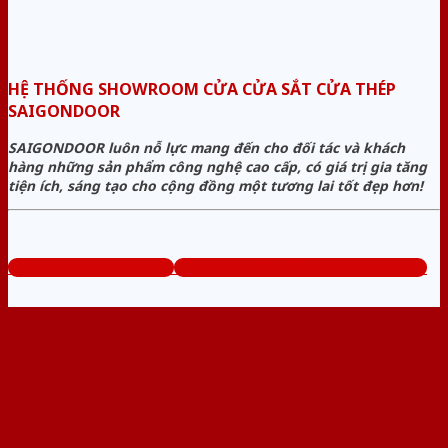
HỆ THỐNG SHOWROOM CỬA CỬA SẮT CỬA THÉP
SAIGONDOOR
SAIGONDOOR luôn nỗ lực mang đến cho đối tác và khách
hàng những sản phẩm công nghệ cao cấp, có giá trị gia tăng
tiện ích, sáng tạo cho cộng đồng một tương lai tốt đẹp hơn!
www.cuasatcuathep.com
Tổng đài tư vấn miễn phí: 0824.400.400