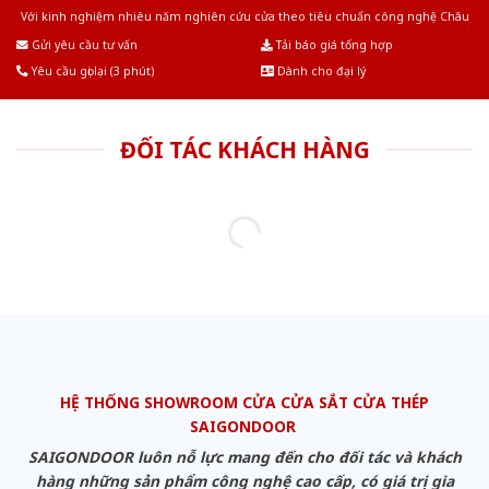
Với kinh nghiệm nhiêu năm nghiên cứu cửa theo tiêu chuẩn công nghệ Châu
Âu.Chúng tôi tự tin là nhà sản xuất & cung cấp hàng đầu tại Việt Nam!
Gửi yêu cầu tư vấn
Tải báo giá tổng hợp
Yêu cầu gọi lại (3 phút)
Dành cho đại lý
ĐỐI TÁC KHÁCH HÀNG
HỆ THỐNG SHOWROOM CỬA CỬA SẮT CỬA THÉP
SAIGONDOOR
SAIGONDOOR luôn nỗ lực mang đến cho đối tác và khách
hàng những sản phẩm công nghệ cao cấp, có giá trị gia