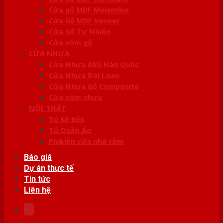
Cửa gỗ MDF Melamine
Cửa Gỗ MDF Veneer
Cửa Gỗ Tự Nhiên
Cửa vòm gỗ
CỬA NHỰA
Cửa Nhựa ABS Hàn Quốc
Cửa Nhựa Đài Loan
Cửa Nhựa Gỗ Composite
Cửa vòm nhựa
NỘI THẤT
Tủ Kệ Bếp
Tủ Quần Áo
Phụ kiện cửa nhà tắm
Báo giá
Dự án thực tế
Tin tức
Liên hệ