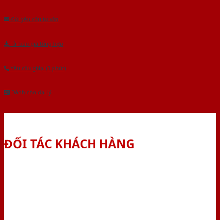
Âu.Chúng tôi tự tin là nhà sản xuất & cung cấp hàng đầu tại Việt Nam!
Gửi yêu cầu tư vấn
Tải báo giá tổng hợp
Yêu cầu gọi lại (3 phút)
Dành cho đại lý
ĐỐI TÁC KHÁCH HÀNG