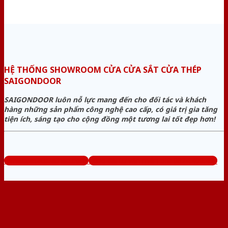
HỆ THỐNG SHOWROOM CỬA CỬA SẮT CỬA THÉP
SAIGONDOOR
SAIGONDOOR luôn nỗ lực mang đến cho đối tác và khách
hàng những sản phẩm công nghệ cao cấp, có giá trị gia tăng
tiện ích, sáng tạo cho cộng đồng một tương lai tốt đẹp hơn!
www.cuasatcuathep.com
Tổng đài tư vấn miễn phí: 0824.400.400