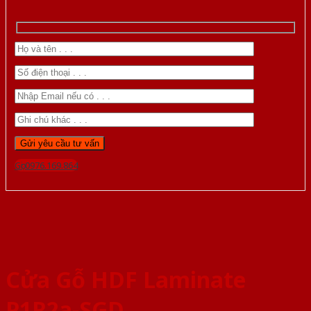
Gọi 0976.169.864
Cửa Gỗ HDF Laminate
P1R2a-SGD