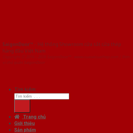
SaigonDoor™
- Hệ thống Showroom cửa sắt cửa thép
hàng đầu Việt Nam
Copyright ⓒ 2016 – 2026 SaigonDoor™ - www.cuasatcuathep.com | Đơn
vị chủ quản SaigonDoor
Tìm kiếm:
Trang chủ
Giới thiệu
Sản phẩm