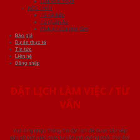
Cửa vòm nhựa
NỘI THẤT
Tủ Kệ Bếp
Tủ Quần Áo
Phụ kiện cửa nhà tắm
Báo giá
Dự án thực tế
Tin tức
Liên hệ
Đăng nhập
ĐẶT LỊCH LÀM VIỆC / TƯ
VẤN
Vui lòng nhập thông tin đặt lịch để được sắp xếp
gặp gỡ làm việc hoăc tư vấn mà không phải chờ đợi.