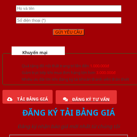
Khuyến mại
Quà tặng đồ nội thất trang trí lên đến
1.000.000đ
Giảm trực tiếp khi mua đơn hàng lớn hơn
3.000.000đ
Nhiều ưu đãi lớn khi đăng ký tài khoản thành viên thân thiết
TẢI BẢNG GIÁ
ĐĂNG KÝ TƯ VẤN
ĐĂNG KÝ TẢI BẢNG GIÁ
Đăng ký nhận báo giá mới nhất từ chúng tôi