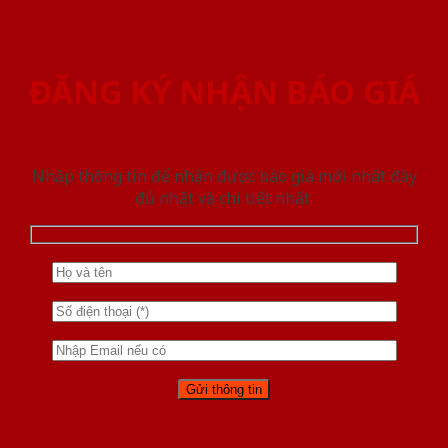
ĐĂNG KÝ NHẬN BÁO GIÁ
Nhập thông tin để nhận được báo giá mới nhât đầy
đủ nhất và chi tiết nhất.