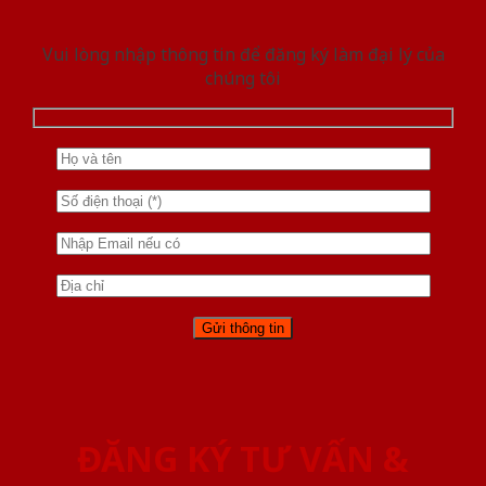
Vui lòng nhập thông tin để đăng ký làm đại lý của
chúng tôi
ĐĂNG KÝ TƯ VẤN &