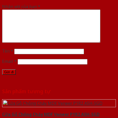
Nhận xét của bạn
*
Tên
*
Email
*
Sản phẩm tương tự
Cửa Gỗ Chống Cháy MDF Veneer P1R2 ASH-SGD