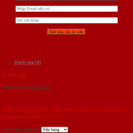
Đánh giá (0)
Đánh giá
Chưa có đánh giá nào.
Hãy là người đầu tiên nhận xét “Cửa Gỗ HDF
Laminate P1R2a-SGD”
Đánh giá của bạn