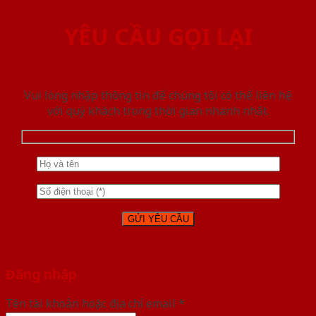
YÊU CẦU GỌI LẠI
Vui lòng nhập thông tin để chúng tôi có thể liên hệ
với quý khách trong thời gian nhanh nhất.
Đăng nhập
Tên tài khoản hoặc địa chỉ email
*