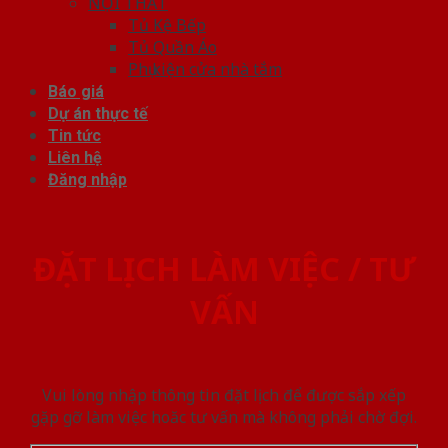
NỘI THẤT
Tủ Kệ Bếp
Tủ Quần Áo
Phụ kiện cửa nhà tắm
Báo giá
Dự án thực tế
Tin tức
Liên hệ
Đăng nhập
ĐẶT LỊCH LÀM VIỆC / TƯ
VẤN
Vui lòng nhập thông tin đặt lịch để được sắp xếp
gặp gỡ làm việc hoăc tư vấn mà không phải chờ đợi.