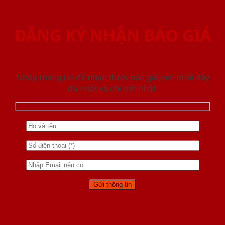
ĐĂNG KÝ NHẬN BÁO GIÁ
Nhập thông tin để nhận được báo giá mới nhât đầy
đủ nhất và chi tiết nhất.