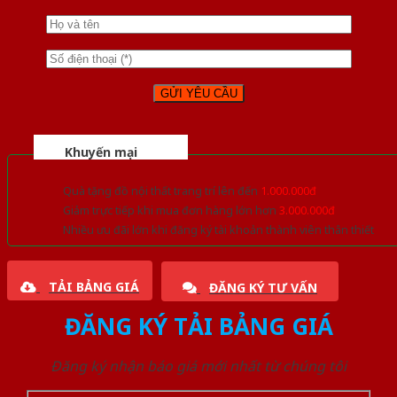
Khuyến mại
Quà tặng đồ nội thất trang trí lên đến
1.000.000đ
Giảm trực tiếp khi mua đơn hàng lớn hơn
3.000.000đ
Nhiều ưu đãi lớn khi đăng ký tài khoản thành viên thân thiết
TẢI BẢNG GIÁ
ĐĂNG KÝ TƯ VẤN
ĐĂNG KÝ TẢI BẢNG GIÁ
Đăng ký nhận báo giá mới nhất từ chúng tôi