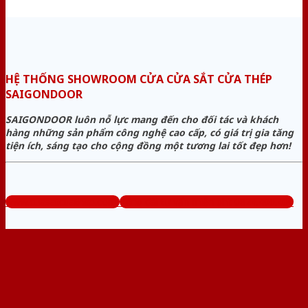
HỆ THỐNG SHOWROOM CỬA CỬA SẮT CỬA THÉP
SAIGONDOOR
SAIGONDOOR luôn nỗ lực mang đến cho đối tác và khách
hàng những sản phẩm công nghệ cao cấp, có giá trị gia tăng
tiện ích, sáng tạo cho cộng đồng một tương lai tốt đẹp hơn!
www.cuasatcuathep.com
Tổng đài tư vấn miễn phí: 0824.400.400