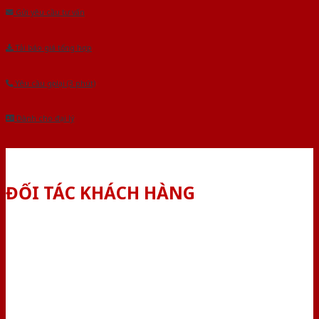
Gửi yêu cầu tư vấn
Tải báo giá tổng hợp
Yêu cầu gọi lại (3 phút)
Dành cho đại lý
ĐỐI TÁC KHÁCH HÀNG