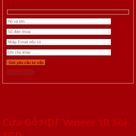
Gọi 0976.169.864
Cửa Gỗ HDF Veneer 1B Sồi-
SGD