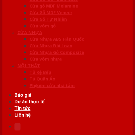
Cửa gỗ MDF Melamine
Cửa Gỗ MDF Veneer
Cửa Gỗ Tự Nhiên
Cửa vòm gỗ
CỬA NHỰA
Cửa Nhựa ABS Hàn Quốc
Cửa Nhựa Đài Loan
Cửa Nhựa Gỗ Composite
Cửa vòm nhựa
NỘI THẤT
Tủ Kệ Bếp
Tủ Quần Áo
Phụ kiện cửa nhà tắm
Báo giá
Dự án thực tế
Tin tức
Liên hệ