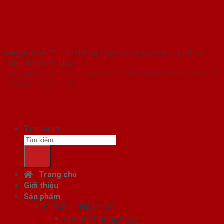
SaigonDoor™
- Hệ thống Showroom cửa sắt cửa thép
hàng đầu Việt Nam
Copyright ⓒ 2016 – 2026 SaigonDoor™ - www.cuasatcuathep.com | Đơn
vị chủ quản SaigonDoor
Tìm kiếm:
Trang chủ
Giới thiệu
Sản phẩm
CỬA CHỐNG CHÁY
Cửa Gỗ Chống Cháy