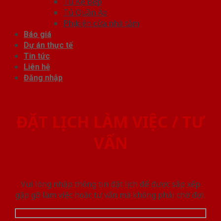
Tủ Kệ Bếp
Tủ Quần Áo
Phụ kiện cửa nhà tắm
Báo giá
Dự án thực tế
Tin tức
Liên hệ
Đăng nhập
ĐẶT LỊCH LÀM VIỆC / TƯ
VẤN
Vui lòng nhập thông tin đặt lịch để được sắp xếp
gặp gỡ làm việc hoăc tư vấn mà không phải chờ đợi.