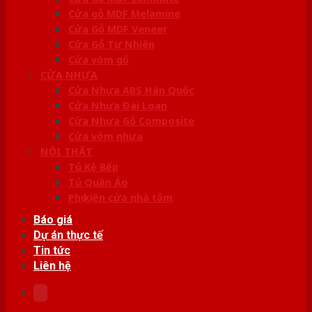
Cửa gỗ MDF Melamine
Cửa Gỗ MDF Veneer
Cửa Gỗ Tự Nhiên
Cửa vòm gỗ
CỬA NHỰA
Cửa Nhựa ABS Hàn Quốc
Cửa Nhựa Đài Loan
Cửa Nhựa Gỗ Composite
Cửa vòm nhựa
NỘI THẤT
Tủ Kệ Bếp
Tủ Quần Áo
Phụ kiện cửa nhà tắm
Báo giá
Dự án thực tế
Tin tức
Liên hệ