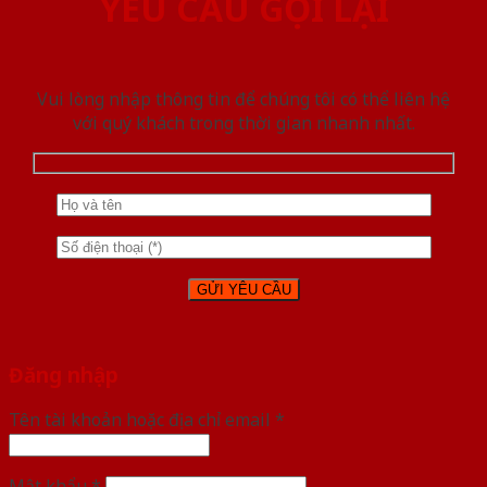
YÊU CẦU GỌI LẠI
Vui lòng nhập thông tin để chúng tôi có thể liên hệ
với quý khách trong thời gian nhanh nhất.
Đăng nhập
Tên tài khoản hoặc địa chỉ email
*
Mật khẩu
*