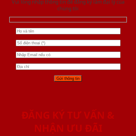
Vui lòng nhập thông tin để đăng ký làm đại lý của
chúng tôi
ĐĂNG KÝ TƯ VẤN &
NHẬN ƯU ĐÃI