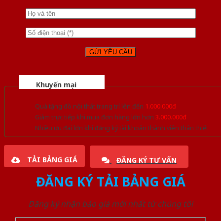
Khuyến mại
Quà tặng đồ nội thất trang trí lên đến
1.000.000đ
Giảm trực tiếp khi mua đơn hàng lớn hơn
3.000.000đ
Nhiều ưu đãi lớn khi đăng ký tài khoản thành viên thân thiết
TẢI BẢNG GIÁ
ĐĂNG KÝ TƯ VẤN
ĐĂNG KÝ TẢI BẢNG GIÁ
Đăng ký nhận báo giá mới nhất từ chúng tôi