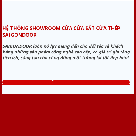
HỆ THỐNG SHOWROOM CỬA CỬA SẮT CỬA THÉP
SAIGONDOOR
SAIGONDOOR luôn nỗ lực mang đến cho đối tác và khách
hàng những sản phẩm công nghệ cao cấp, có giá trị gia tăng
tiện ích, sáng tạo cho cộng đồng một tương lai tốt đẹp hơn!
www.cuasatcuathep.com
Tổng đài tư vấn miễn phí: 0824.400.400