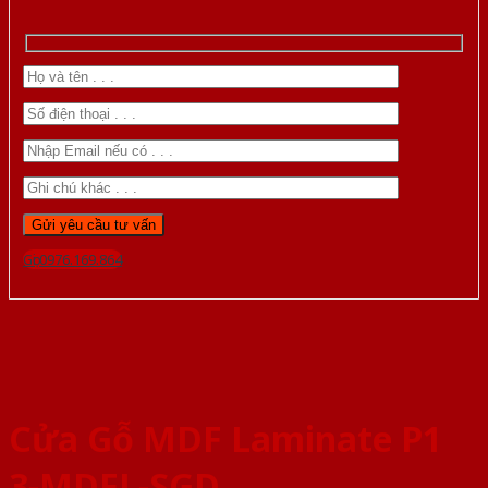
Gọi 0976.169.864
Cửa Gỗ MDF Laminate P1
3-MDFL-SGD