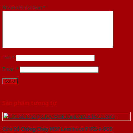
Nhận xét của bạn
*
Tên
*
Email
*
Sản phẩm tương tự
Cửa Gỗ Chống Cháy MDF Laminate P1R2-a-SGD