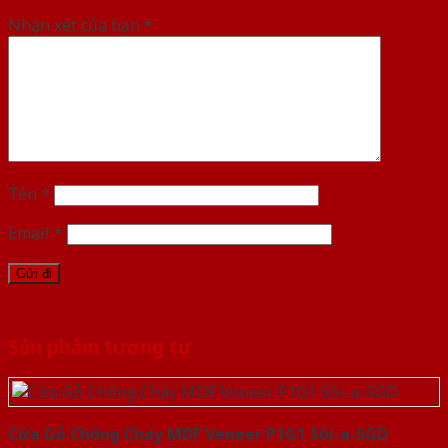
Nhận xét của bạn
*
Tên
*
Email
*
Sản phẩm tương tự
Cửa Gỗ Chống Cháy MDF Veneer P1G1 Sồi-a-SGD