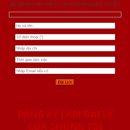
gặp gỡ làm việc hoăc tư vấn mà không phải chờ đợi.
ĐĂNG KÝ LÀM ĐẠI LÝ
CỦA CHÚNG TÔI