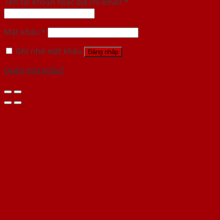
Tên tài khoản hoặc địa chỉ email
*
Mật khẩu
*
Ghi nhớ mật khẩu
Đăng nhập
Quên mật khẩu?