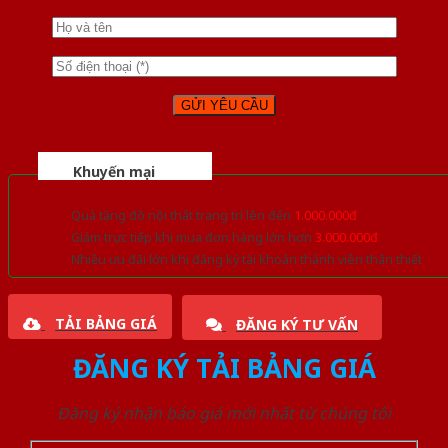
Khuyến mại
Quà tặng đồ nội thất trang trí lên đến
1.000.000đ
Giảm trực tiếp khi mua đơn hàng lớn hơn
3.000.000đ
Nhiều ưu đãi lớn khi đăng ký tài khoản thành viên thân thiết
TẢI BẢNG GIÁ
ĐĂNG KÝ TƯ VẤN
ĐĂNG KÝ TẢI BẢNG GIÁ
Đăng ký nhận báo giá mới nhất từ chúng tôi