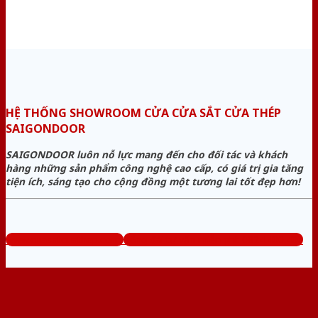
HỆ THỐNG SHOWROOM CỬA CỬA SẮT CỬA THÉP
SAIGONDOOR
SAIGONDOOR luôn nỗ lực mang đến cho đối tác và khách
hàng những sản phẩm công nghệ cao cấp, có giá trị gia tăng
tiện ích, sáng tạo cho cộng đồng một tương lai tốt đẹp hơn!
www.cuasatcuathep.com
Tổng đài tư vấn miễn phí: 0824.400.400