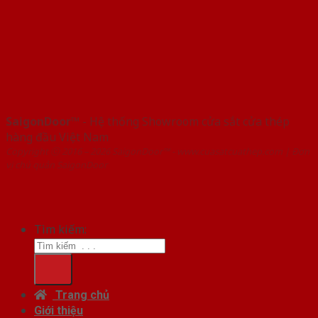
SaigonDoor™
- Hệ thống Showroom cửa sắt cửa thép
hàng đầu Việt Nam
Copyright ⓒ 2016 – 2026 SaigonDoor™ - www.cuasatcuathep.com | Đơn
vị chủ quản SaigonDoor
Tìm kiếm:
Trang chủ
Giới thiệu