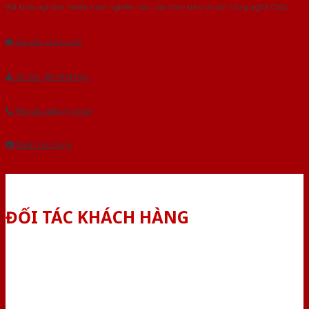
Với kinh nghiệm nhiêu năm nghiên cứu cửa theo tiêu chuẩn công nghệ Châu
Âu.Chúng tôi tự tin là nhà sản xuất & cung cấp hàng đầu tại Việt Nam!
Gửi yêu cầu tư vấn
Tải báo giá tổng hợp
Yêu cầu gọi lại (3 phút)
Dành cho đại lý
ĐỐI TÁC KHÁCH HÀNG