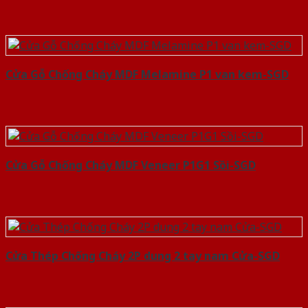
Cửa Gỗ Chống Cháy MDF Melamine P1 van kem-SGD
Cửa Gỗ Chống Cháy MDF Veneer P1G1 Sồi-SGD
Cửa Thép Chống Cháy 2P dung 2 tay nam Cửa-SGD