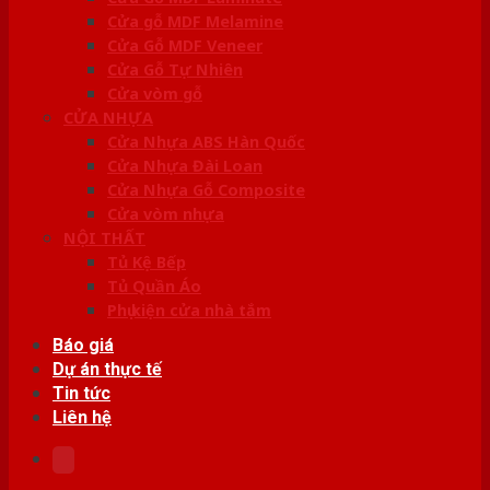
Cửa gỗ MDF Melamine
Cửa Gỗ MDF Veneer
Cửa Gỗ Tự Nhiên
Cửa vòm gỗ
CỬA NHỰA
Cửa Nhựa ABS Hàn Quốc
Cửa Nhựa Đài Loan
Cửa Nhựa Gỗ Composite
Cửa vòm nhựa
NỘI THẤT
Tủ Kệ Bếp
Tủ Quần Áo
Phụ kiện cửa nhà tắm
Báo giá
Dự án thực tế
Tin tức
Liên hệ