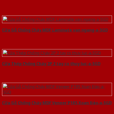
Cửa Gỗ Chống Cháy MDF Laminate van ngang-a-SGD
Cửa Thép Chống Cháy 2P 2 tay co thuy luc-a-SGD
Cửa Gỗ Chống Cháy MDF Veneer P1R5 Xoan Đào-a-SGD