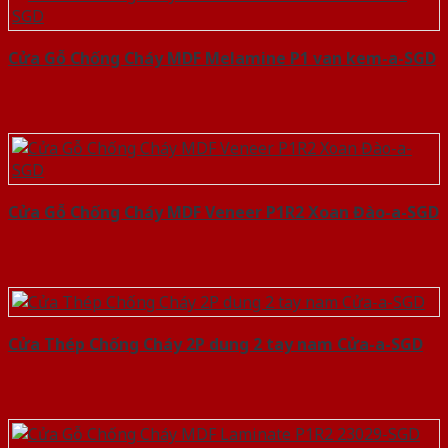
Cửa Gỗ Chống Cháy MDF Melamine P1 van kem-a-SGD
Cửa Gỗ Chống Cháy MDF Veneer P1R2 Xoan Đào-a-SGD
Cửa Thép Chống Cháy 2P dung 2 tay nam Cửa-a-SGD