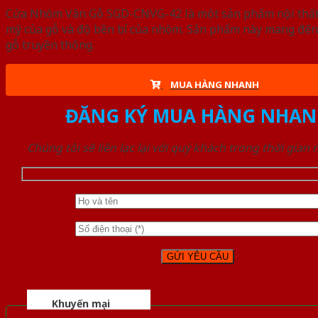
Cửa Nhôm Vân Gỗ SGD-CNVG-42 là một sản phẩm nội thất n
mỹ của gỗ và độ bền bỉ của nhôm. Sản phẩm này mang đến 
gỗ truyền thống.
MUA HÀNG NHANH
ĐĂNG KÝ MUA HÀNG NHAN
Chúng tôi sẽ liên lạc lại với quý khách trong thời gian
Khuyến mại