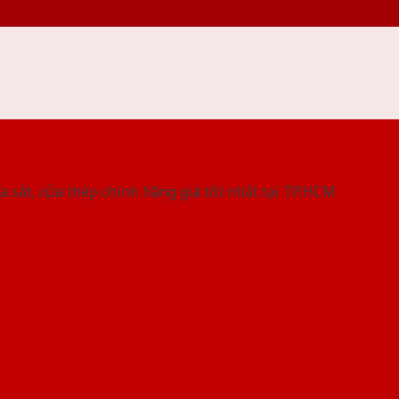
 THỐNG SHOWROOM SAIGONDOOR
a sắt, cửa thép chính hãng giá tốt nhất tại TP.HCM