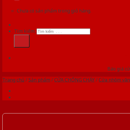
Chưa có sản phẩm trong giỏ hàng.
Tìm kiếm:
HỆ
Báo giá cử
Trang chủ
/
Sản phẩm
/
CỬA CHỐNG CHÁY
/
Cửa nhôm vân