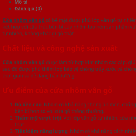
Mô tả
Đánh giá (0)
Cửa nhôm vân gỗ
có bề mặt được phủ lớp vân gỗ tự nhiên
kết hợp với cấu trúc bền bỉ của nhôm tạo nên sản phẩm vừa 
tự nhiên, không khác gì gỗ thật.
Chất liệu và công nghệ sản xuất
Cửa nhôm vân gỗ
được làm từ hợp kim nhôm cao cấp, giúp
sau đó được phủ thêm lớp bảo vệ chống trầy xước và chốn
thời gian và dễ dàng bảo dưỡng.
Ưu điểm của cửa nhôm vân gỗ
Độ bền cao
: Nhôm có khả năng chống ăn mòn, chống g
bền bỉ hơn so với cửa gỗ thông thường.
Thẩm mỹ vượt trội
: Với lớp vân gỗ tự nhiên, cửa 
thật.
Tiết kiệm năng lượng
: Nhôm có khả năng cách nhiệt