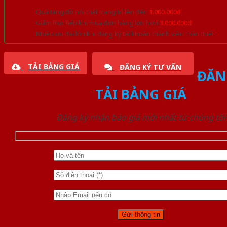
Quà tặng đồ nội thất trang trí lên đến
1.000.000đ
Giảm trực tiếp khi mua đơn hàng lớn hơn
3.000.000đ
Nhiều ưu đãi lớn khi đăng ký tài khoản thành viên thân thiết
TẢI BẢNG GIÁ
ĐĂNG KÝ TƯ VẤN
ĐĂN
TẢI BẢNG GIÁ
Đăng ký nhận báo giá mới nhất từ chúng tôi