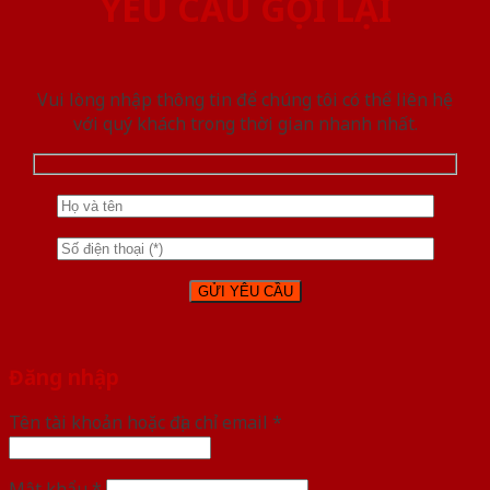
YÊU CẦU GỌI LẠI
Vui lòng nhập thông tin để chúng tôi có thể liên hệ
với quý khách trong thời gian nhanh nhất.
Đăng nhập
Tên tài khoản hoặc địa chỉ email
*
Mật khẩu
*