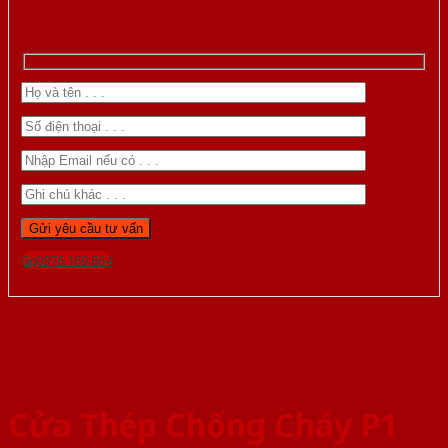
Gọi 0976.169.864
Cửa Thép Chống Cháy P1