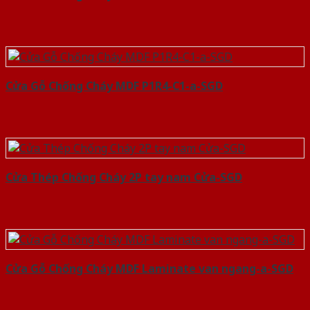
Cửa Gỗ Chống Cháy MDF P1R4-C1-a-SGD
Cửa Thép Chống Cháy 2P tay nam Cửa-SGD
Cửa Gỗ Chống Cháy MDF Laminate van ngang-a-SGD