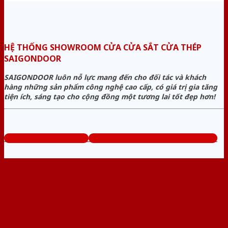
HỆ THỐNG SHOWROOM CỬA CỬA SẮT CỬA THÉP
SAIGONDOOR
SAIGONDOOR luôn nỗ lực mang đến cho đối tác và khách
hàng những sản phẩm công nghệ cao cấp, có giá trị gia tăng
tiện ích, sáng tạo cho cộng đồng một tương lai tốt đẹp hơn!
www.cuasatcuathep.com
Tổng đài tư vấn miễn phí: 0824.400.400