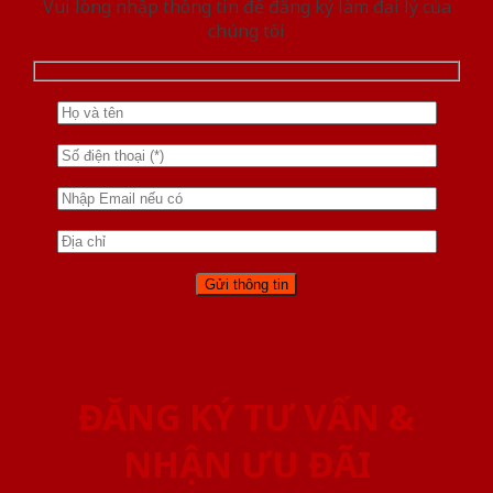
Vui lòng nhập thông tin để đăng ký làm đại lý của
chúng tôi
ĐĂNG KÝ TƯ VẤN &
NHẬN ƯU ĐÃI