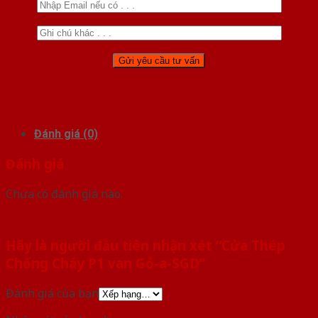
Đánh giá (0)
Đánh giá
Chưa có đánh giá nào.
Hãy là người đầu tiên nhận xét “Cửa Thép
Chống Cháy P1 van Gỗ-a-SGD”
Đánh giá của bạn