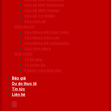
Cửa gỗ MDF Melamine
Cửa Gỗ MDF Veneer
Cửa Gỗ Tự Nhiên
Cửa vòm gỗ
CỬA NHỰA
Cửa Nhựa ABS Hàn Quốc
Cửa Nhựa Đài Loan
Cửa Nhựa Gỗ Composite
Cửa vòm nhựa
NỘI THẤT
Tủ Kệ Bếp
Tủ Quần Áo
Phụ kiện cửa nhà tắm
Báo giá
Dự án thực tế
Tin tức
Liên hệ