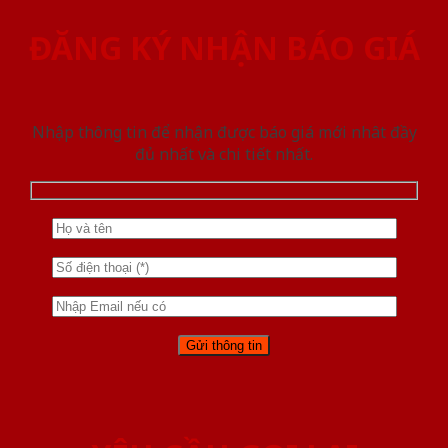
ĐĂNG KÝ NHẬN BÁO GIÁ
Nhập thông tin để nhận được báo giá mới nhât đầy
đủ nhất và chi tiết nhất.