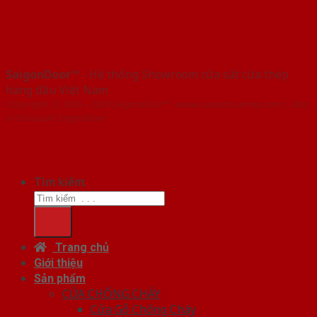
SaigonDoor™
- Hệ thống Showroom cửa sắt cửa thép
hàng đầu Việt Nam
Copyright ⓒ 2016 – 2026 SaigonDoor™ - www.cuasatcuathep.com | Đơn
vị chủ quản SaigonDoor
Tìm kiếm:
Trang chủ
Giới thiệu
Sản phẩm
CỬA CHỐNG CHÁY
Cửa Gỗ Chống Cháy