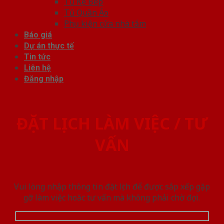
Tủ Kệ Bếp
Tủ Quần Áo
Phụ kiện cửa nhà tắm
Báo giá
Dự án thực tế
Tin tức
Liên hệ
Đăng nhập
ĐẶT LỊCH LÀM VIỆC / TƯ
VẤN
Vui lòng nhập thông tin đặt lịch để được sắp xếp gặp
gỡ làm việc hoăc tư vấn mà không phải chờ đợi.