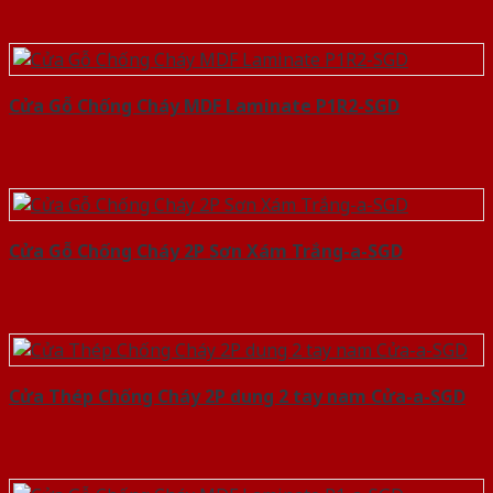
Cửa Gỗ Chống Cháy MDF Laminate P1R2-SGD
Cửa Gỗ Chống Cháy 2P Sơn Xám Trắng-a-SGD
Cửa Thép Chống Cháy 2P dung 2 tay nam Cửa-a-SGD