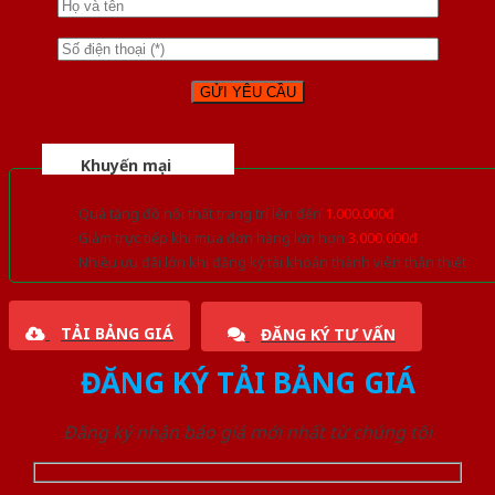
Khuyến mại
Quà tặng đồ nội thất trang trí lên đến
1.000.000đ
Giảm trực tiếp khi mua đơn hàng lớn hơn
3.000.000đ
Nhiều ưu đãi lớn khi đăng ký tài khoản thành viên thân thiết
TẢI BẢNG GIÁ
ĐĂNG KÝ TƯ VẤN
ĐĂNG KÝ TẢI BẢNG GIÁ
Đăng ký nhận báo giá mới nhất từ chúng tôi