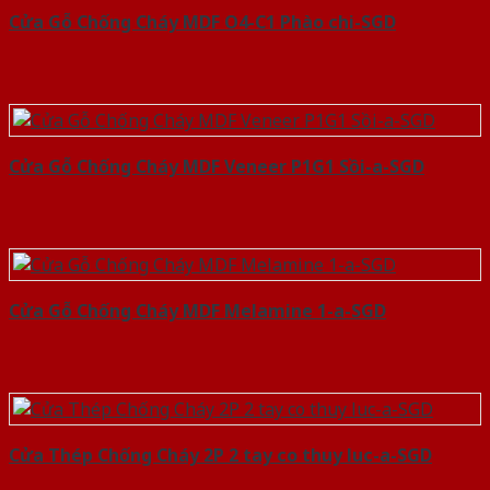
Cửa Gỗ Chống Cháy MDF O4-C1 Phào chi-SGD
Cửa Gỗ Chống Cháy MDF Veneer P1G1 Sồi-a-SGD
Cửa Gỗ Chống Cháy MDF Melamine 1-a-SGD
Cửa Thép Chống Cháy 2P 2 tay co thuy luc-a-SGD