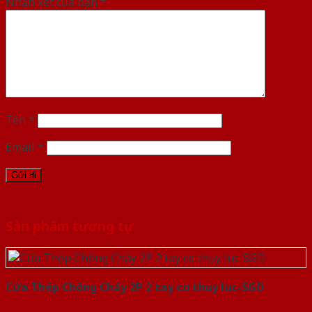
Nhận xét của bạn
*
Tên
*
Email
*
Sản phẩm tương tự
Cửa Thép Chống Cháy 2P 2 tay co thuy luc-SGD