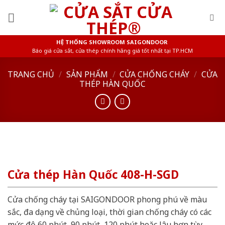
Skip
to
content
HỆ THỐNG SHOWROOM SAIGONDOOR
Báo giá cửa sắt, cửa thép chính hãng giá tốt nhất tại TP.HCM
TRANG CHỦ
/
SẢN PHẨM
/
CỬA CHỐNG CHÁY
/
CỬA
THÉP HÀN QUỐC
Cửa thép Hàn Quốc 408-H-SGD
Cửa chống cháy tại SAIGONDOOR phong phú về màu
sắc, đa dạng về chủng loại, thời gian chống cháy có các
mức độ 60 phút, 90 phút, 120 phút hoặc lâu hơn tùy