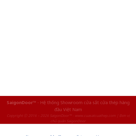
SaigonDoor™
- Hệ thống Showroom cửa sắt cửa thép hàng
đầu Việt Nam
Copyright ⓒ 2016 – 2026 SaigonDoor™ - www.cuasatcuathep.com | Đơn vị
chủ quản SaigonDoor