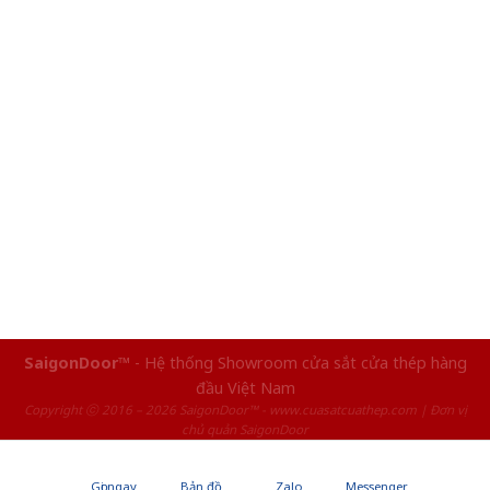
SaigonDoor™
- Hệ thống Showroom cửa sắt cửa thép hàng
đầu Việt Nam
Copyright ⓒ 2016 – 2026 SaigonDoor™ - www.cuasatcuathep.com | Đơn vị
chủ quản SaigonDoor
Gọi ngay
Bản đồ
Zalo
Messenger