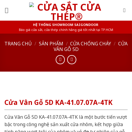
Skip
to
content
HỆ THỐNG SHOWROOM SAIGONDOOR
Báo giá cửa sắt, cửa thép chính hãng giá tốt nhất tại TP.HCM
TRANG CHỦ
/
SẢN PHẨM
/
CỬA CHỐNG CHÁY
/
CỬA
VÂN GỖ 5D
Cửa Vân Gỗ 5D KA-41.07.07A-4TK
Cửa Vân Gỗ 5D KA-41.07.07A-4TK là một bước tiến vượt
bậc trong công nghệ sản xuất cửa nhôm, kết hợp giữa
tính năng vượt trội của nhôm và vẻ đẹp tự nhiên của gỗ.