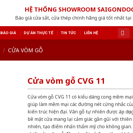
HỆ THỐNG SHOWROOM SAIGONDO
Báo giá cửa sắt, cửa thép chính hãng giá tốt nhất tạ
BÁO GIÁ
DỰ ÁN THỰC TẾ
TIN TỨC
LIÊN HỆ
/
CỬA VÒM GỖ
Cửa vòm gỗ CVG 11
Cửa vòm gỗ CVG 11 có kiểu dáng cong mềm mại
giúp làm mềm mại các đường nét cứng nhắc củ
kiến trúc hiện đại. Vân gỗ tự nhiên được áp dụn
bề mặt cửa mang lại cảm giác gần gũi với thiên
nhiên, tạo điểm nhấn thẩm mỹ cho không gian.