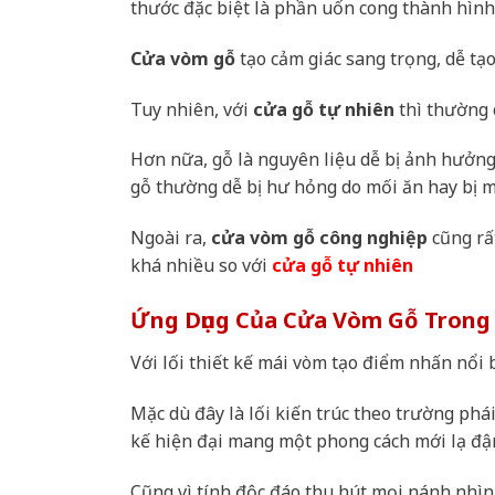
thước đặc biệt là phần uốn cong thành hìn
Cửa vòm gỗ
tạo cảm giác sang trọng, dễ tạ
Tuy nhiên, với
cửa gỗ tự nhiên
thì thường c
Hơn nữa, gỗ là nguyên liệu dễ bị ảnh hưởng 
gỗ thường dễ bị hư hỏng do mối ăn hay bị 
Ngoài ra,
cửa vòm gỗ công nghiệp
cũng rấ
khá nhiều so với
cửa gỗ tự nhiên
Ứng Dụng Của Cửa Vòm Gỗ Trong 
Với lối thiết kế mái vòm tạo điểm nhấn nổi b
Mặc dù đây là lối kiến trúc theo trường phá
kế hiện đại mang một phong cách mới lạ đậ
Cũng vì tính độc đáo thu hút mọi nánh nhì