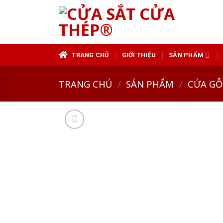
Skip
to
content
TRANG CHỦ
GIỚI THIỆU
SẢN PHẨM
TRANG CHỦ
/
SẢN PHẨM
/
CỬA GỖ