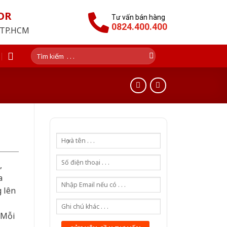
OR
Tư vấn bán hàng
0824.400.400
i TP.HCM
Tìm
kiếm:
,
a
g lên
 Mỗi