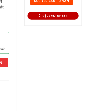
g
ất.
Gọi 0976.169.864
hiết
N