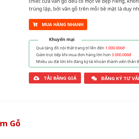
chiếc cửa vân gỗ đều có một vẻ đẹp riêng, khôn
trùng lặp, bởi vân gỗ trên mỗi bề mặt là duy nh
MUA HÀNG NHANH
Khuyến mại
Quà tặng đồ nội thất trang trí lên đến
1.000.000đ
Giảm trực tiếp khi mua đơn hàng lớn hơn
3.000.000đ
Nhiều ưu đãi lớn khi đăng ký tài khoản thành viên thân t
TẢI BẢNG GIÁ
ĐĂNG KÝ TƯ VẤ
òm Gỗ