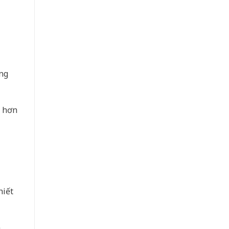
ng
ẻ hơn
hiết
n