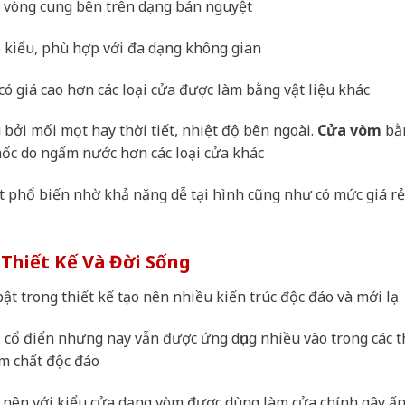
h vòng cung bên trên dạng bán nguyệt
o kiểu, phù hợp với đa dạng không gian
ó giá cao hơn các loại cửa được làm bằng vật liệu khác
bởi mối mọt hay thời tiết, nhiệt độ bên ngoài.
Cửa vòm
bằ
mốc do ngấm nước hơn các loại cửa khác
t phổ biến nhờ khả năng dễ tại hình cũng như có mức giá r
Thiết Kế Và Đời Sống
ật trong thiết kế tạo nên nhiều kiến trúc độc đáo và mới lạ
i cổ điển nhưng nay vẫn được ứng dụng nhiều vào trong các t
m chất độc đáo
n nên với kiểu cửa dạng vòm được dùng làm cửa chính gây ấ