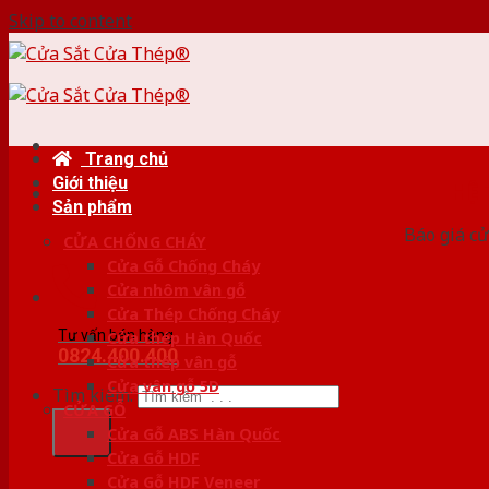
Skip to content
Trang chủ
Giới thiệu
HỆ
Sản phẩm
Báo giá cử
CỬA CHỐNG CHÁY
Cửa Gỗ Chống Cháy
Cửa nhôm vân gỗ
Cửa Thép Chống Cháy
Tư vấn bán hàng
Cửa thép Hàn Quốc
0824.400.400
Cửa thép vân gỗ
Cửa vân gỗ 5D
Tìm kiếm:
CỬA GỖ
Cửa Gỗ ABS Hàn Quốc
Cửa Gỗ HDF
Cửa Gỗ HDF Veneer