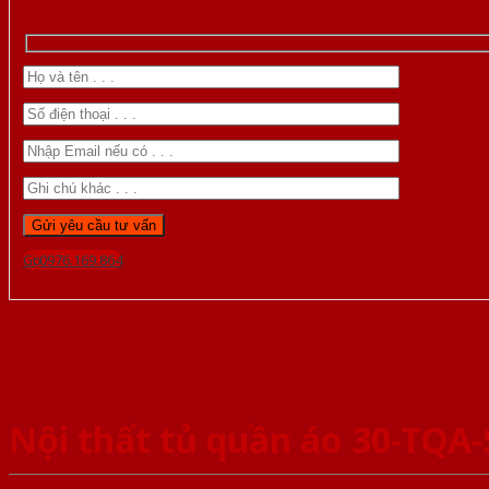
Gọi 0976.169.864
Nội thất tủ quần áo 30-TQA