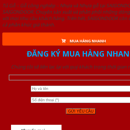
Tủ Gỗ – Gỗ công nghiêp – Nhựa và Nhựa gỗ tại SAIGOND
SAIGONDOOR. Chuyên sản xuất và phân phối những dòng T
với mọi nhu cầu khách hàng. Trên hết, SAIGONDOOR còn c
cả phân khúc giá thành.
MUA HÀNG NHANH
ĐĂNG KÝ MUA HÀNG NHAN
Chúng tôi sẽ liên lạc lại với quý khách trong thời gian