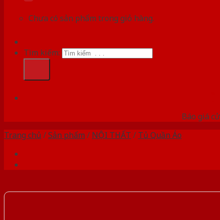
Chưa có sản phẩm trong giỏ hàng.
Tìm kiếm:
HỆ
Báo giá cử
Trang chủ
/
Sản phẩm
/
NỘI THẤT
/
Tủ Quần Áo