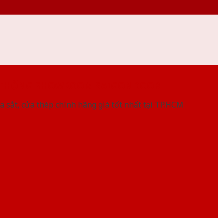
 THỐNG SHOWROOM SAIGONDOOR
a sắt, cửa thép chính hãng giá tốt nhất tại TP.HCM