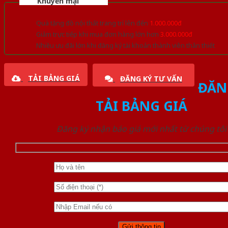
Khuyến mại
Quà tặng đồ nội thất trang trí lên đến
1.000.000đ
Giảm trực tiếp khi mua đơn hàng lớn hơn
3.000.000đ
Nhiều ưu đãi lớn khi đăng ký tài khoản thành viên thân thiết
TẢI BẢNG GIÁ
ĐĂNG KÝ TƯ VẤN
ĐĂN
TẢI BẢNG GIÁ
Đăng ký nhận báo giá mới nhất từ chúng tôi