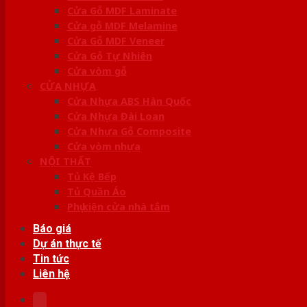
Cửa Gỗ MDF Laminate
Cửa gỗ MDF Melamine
Cửa Gỗ MDF Veneer
Cửa Gỗ Tự Nhiên
Cửa vòm gỗ
CỬA NHỰA
Cửa Nhựa ABS Hàn Quốc
Cửa Nhựa Đài Loan
Cửa Nhựa Gỗ Composite
Cửa vòm nhựa
NỘI THẤT
Tủ Kệ Bếp
Tủ Quần Áo
Phụ kiện cửa nhà tắm
Báo giá
Dự án thực tế
Tin tức
Liên hệ