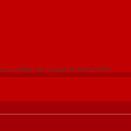
 THỐNG SHOWROOM SAIGONDOOR
a sắt, cửa thép chính hãng giá tốt nhất tại TP.HCM