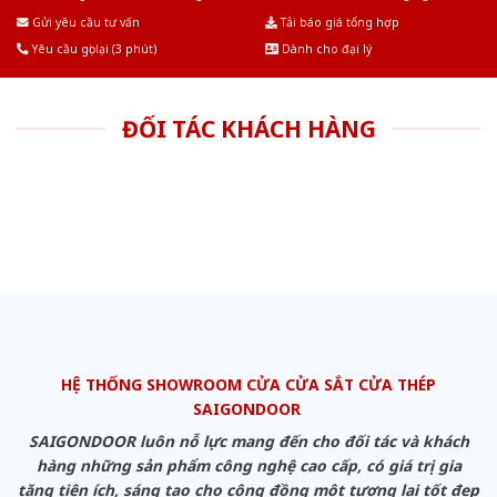
Âu.Chúng tôi tự tin là nhà sản xuất & cung cấp hàng đầu tại Việt Nam!
Gửi yêu cầu tư vấn
Tải báo giá tổng hợp
Yêu cầu gọi lại (3 phút)
Dành cho đại lý
ĐỐI TÁC KHÁCH HÀNG
HỆ THỐNG SHOWROOM CỬA CỬA SẮT CỬA THÉP
SAIGONDOOR
SAIGONDOOR luôn nỗ lực mang đến cho đối tác và khách
hàng những sản phẩm công nghệ cao cấp, có giá trị gia
tăng tiện ích, sáng tạo cho cộng đồng một tương lai tốt đẹp