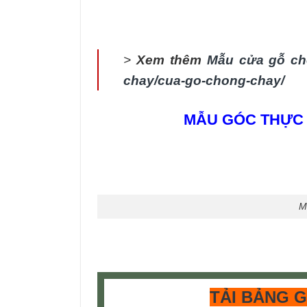
>
Xem thêm
Mẫu cửa gỗ ch
chay/cua-go-chong-chay/
MẪU GÓC THỰC
M
TẢI BẢNG 