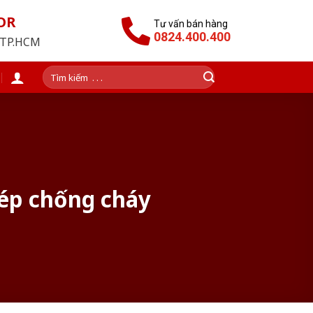
OR
Tư vấn bán hàng
0824.400.400
i TP.HCM
Tìm
kiếm:
hép chống cháy