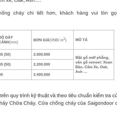
ăm xe, Oak, Ash….
ng cháy chi tiết hơn, khách hàng vui lòn gọ
ĐỘ DÀY
2
MÔ TẢ
ĐƠN GIÁ
(VNĐ/ m
)
CÁNH
(mm)
45 (50)
2.000.000
Mặt gỗ mdf phẵng,
vân gỗ veneer: Xoan
45 (50)
2.200.000
Đào, Căm Xe, Oak,
Ash …
50
2.400.000
rên quy trình kỹ thuật và theo tiêu chuẩn kiểm tra c
Cháy Chữa Cháy.
Cửa chống cháy
của Saigondoor 