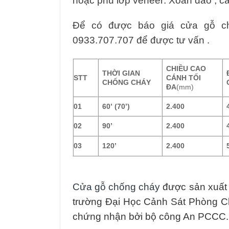
hoặc phủ lớp veneer: Xoan đào , c
Để có được báo giá cửa gỗ chố
0933.707.707 để được tư vấn .
CHIỀU CAO
THỜI GIAN
STT
CÁNH TỐI
CHỐNG CHÁY
ĐA
(mm)
01
60’ (70’)
2.400
02
90’
2.400
03
120’
2.400
Cửa gỗ chống cháy
được sản xuất t
trường Đại Học Cảnh Sát Phòng 
chứng nhận bởi bộ công An PCCC.