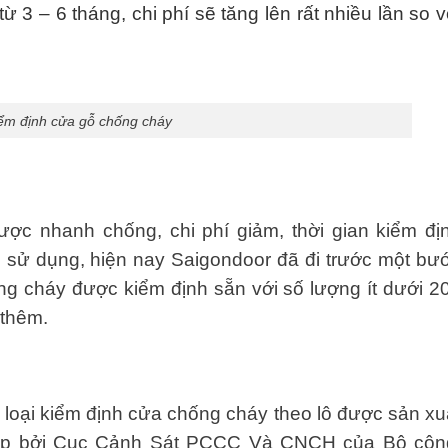
ừ 3 – 6 tháng, chi phí sẽ tăng lên rất nhiều lần so v
ểm định cửa gỗ chống cháy
ợc nhanh chống, chi phí giảm, thời gian kiểm đị
 sử dụng, hiện nay Saigondoor đã đi trước một bư
g cháy được kiểm định sẵn với số lượng ít dưới 2
 thêm.
loại kiểm định cửa chống cháy theo lô được sản xu
hép bởi Cục Cảnh Sát PCCC Và CNCH của Bộ côn