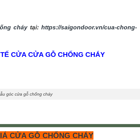
ống cháy
tại:
https://saigondoor.vn/cua-chong-
 TẾ CỬA CỬA GỖ CHỐNG CHÁY
ẫu góc cửa gỗ chống cháy
GIÁ CỬA GỖ CHỐNG CHÁY