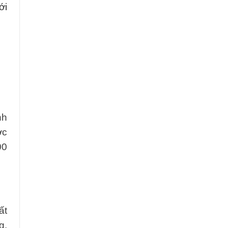
ới
nh
ớc
00
ất
g.