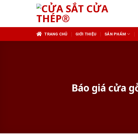
Skip
to
content
TRANG CHỦ
GIỚI THIỆU
SẢN PHẨM
Báo giá cửa g