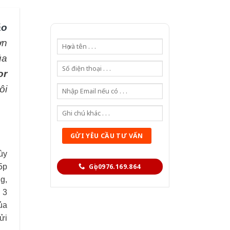
áo
ơn
ủa
or
ôi
ùy
5p
Gọi 0976.169.864
g,
 3
ủa
ửi