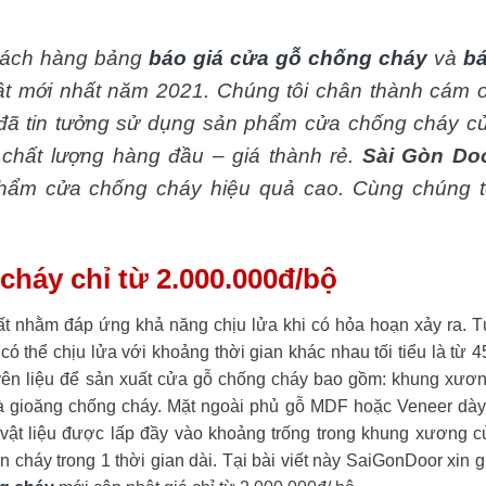
hách hàng bảng
báo giá cửa gỗ chống cháy
và
b
t mới nhất năm 2021. Chúng tôi chân thành cám 
ã tin tưởng sử dụng sản phẩm cửa chống cháy c
chất lượng hàng đầu – giá thành rẻ.
Sài Gòn Do
ẩm cửa chống cháy hiệu quả cao. Cùng chúng t
cháy chỉ từ 2.000.000đ/bộ
t nhằm đáp ứng khả năng chịu lửa khi có hỏa hoạn xảy ra. T
ó thể chịu lửa với khoảng thời gian khác nhau tối tiểu là từ 4
ên liệu để sản xuất cửa gỗ chống cháy bao gồm: khung xươn
 và gioăng chống cháy. Mặt ngoài phủ gỗ MDF hoặc Veneer dày
vật liệu được lấp đầy vào khoảng trống trong khung xương c
 cháy trong 1 thời gian dài.
Tại bài viết này SaiGonDoor xin g