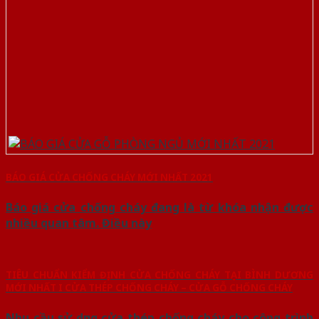
BÁO GIÁ CỬA CHỐNG CHÁY MỚI NHẤT 2021
Báo giá cửa chống cháy đang là từ khóa nhận được
nhiều quan tâm. Điều này
TIÊU CHUẨN KIỂM ĐỊNH CỬA CHỐNG CHÁY TẠI BÌNH DƯƠNG
MỚI NHẤT I CỬA THÉP CHỐNG CHÁY – CỬA GỖ CHỐNG CHÁY
Nhu cầu sử dụng cửa thép chống cháy cho công trình