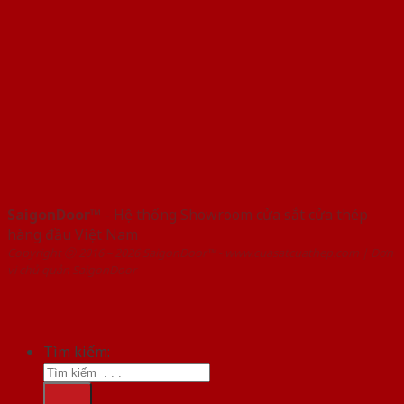
SaigonDoor™
- Hệ thống Showroom cửa sắt cửa thép
hàng đầu Việt Nam
Copyright ⓒ 2016 – 2026 SaigonDoor™ - www.cuasatcuathep.com | Đơn
vị chủ quản SaigonDoor
Tìm kiếm: