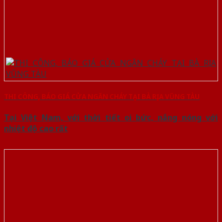
THI CÔNG, BÁO GIÁ CỬA NGĂN CHÁY TẠI BÀ RỊA VŨNG TÀU
Tại Việt Nam, với thời tiết oi bức, nắng nóng với
nhiệt độ cao rất