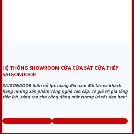
HỆ THỐNG SHOWROOM CỬA CỬA SẮT CỬA THÉP
SAIGONDOOR
SAIGONDOOR luôn nỗ lực mang đến cho đối tác và khách
hàng những sản phẩm công nghệ cao cấp, có giá trị gia tăng
tiện ích, sáng tạo cho cộng đồng một tương lai tốt đẹp hơn!
www.cuasatcuathep.com
Tổng đài tư vấn miễn phí: 0824.400.400