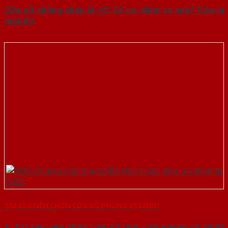
Cửa gỗ chống cháy là gì? Có ưu điểm ra sao? Cửa là
một bộ
TẠI SAO NÊN CHỌN CỬA GỖ PHÒNG VỆ SINH?
1. Tại sao nên chọn cửa gỗ làm cửa phòng vệ sinh?