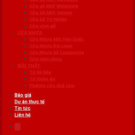
Cửa gỗ MDF Melamine
Cửa Gỗ MDF Veneer
Cửa Gỗ Tự Nhiên
Cửa vòm gỗ
CỬA NHỰA
Cửa Nhựa ABS Hàn Quốc
Cửa Nhựa Đài Loan
Cửa Nhựa Gỗ Composite
Cửa vòm nhựa
NỘI THẤT
Tủ Kệ Bếp
Tủ Quần Áo
Phụ kiện cửa nhà tắm
Báo giá
Dự án thực tế
Tin tức
Liên hệ