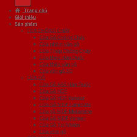
Trang chủ
Giới thiệu
Sản phẩm
CỬA CHỐNG CHÁY
Cửa Gỗ Chống Cháy
Cửa nhôm vân gỗ
Cửa Thép Chống Cháy
Cửa thép Hàn Quốc
Cửa thép vân gỗ
Cửa vân gỗ 5D
CỬA GỖ
Cửa Gỗ ABS Hàn Quốc
Cửa Gỗ HDF
Cửa Gỗ HDF Veneer
Cửa Gỗ MDF Laminate
Cửa gỗ MDF Melamine
Cửa Gỗ MDF Veneer
Cửa Gỗ Tự Nhiên
Cửa vòm gỗ