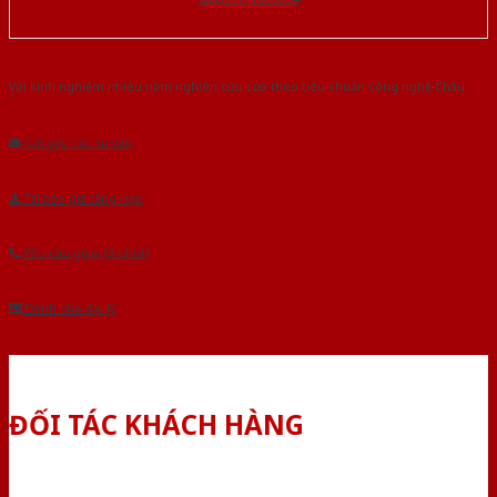
Với kinh nghiệm nhiêu năm nghiên cứu cửa theo tiêu chuẩn công nghệ Châu
Âu.Chúng tôi tự tin là nhà sản xuất & cung cấp hàng đầu tại Việt Nam!
Gửi yêu cầu tư vấn
Tải báo giá tổng hợp
Yêu cầu gọi lại (3 phút)
Dành cho đại lý
ĐỐI TÁC KHÁCH HÀNG