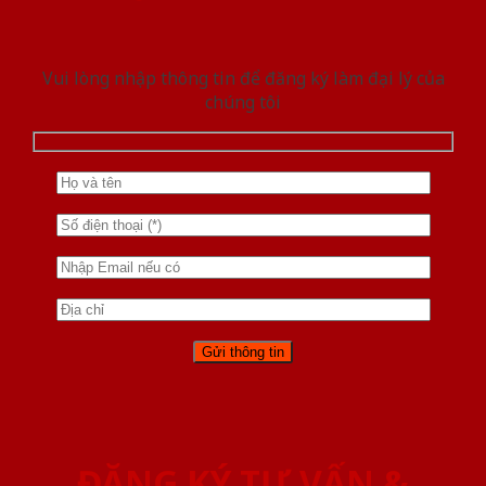
Vui lòng nhập thông tin để đăng ký làm đại lý của
chúng tôi
ĐĂNG KÝ TƯ VẤN &