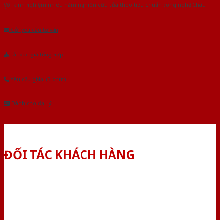
Với kinh nghiệm nhiêu năm nghiên cứu cửa theo tiêu chuẩn công nghệ Châu
Âu.Chúng tôi tự tin là nhà sản xuất & cung cấp hàng đầu tại Việt Nam!
Gửi yêu cầu tư vấn
Tải báo giá tổng hợp
Yêu cầu gọi lại (3 phút)
Dành cho đại lý
ĐỐI TÁC KHÁCH HÀNG