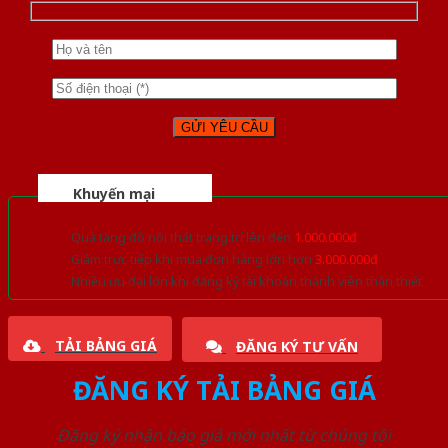
Khuyến mại
Quà tặng đồ nội thất trang trí lên đến
1.000.000đ
Giảm trực tiếp khi mua đơn hàng lớn hơn
3.000.000đ
Nhiều ưu đãi lớn khi đăng ký tài khoản thành viên thân thiết
TẢI BẢNG GIÁ
ĐĂNG KÝ TƯ VẤN
ĐĂNG KÝ TẢI BẢNG GIÁ
Đăng ký nhận báo giá mới nhất từ chúng tôi