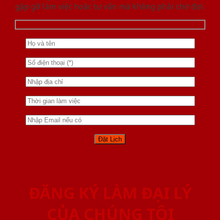
gặp gỡ làm việc hoăc tư vấn mà không phải chờ đợi.
ĐĂNG KÝ LÀM ĐẠI LÝ
CỦA CHÚNG TÔI