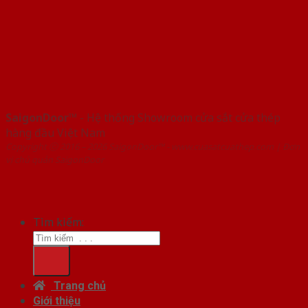
SaigonDoor™
- Hệ thống Showroom cửa sắt cửa thép
hàng đầu Việt Nam
Copyright ⓒ 2016 – 2026 SaigonDoor™ - www.cuasatcuathep.com | Đơn
vị chủ quản SaigonDoor
Tìm kiếm:
Trang chủ
Giới thiệu