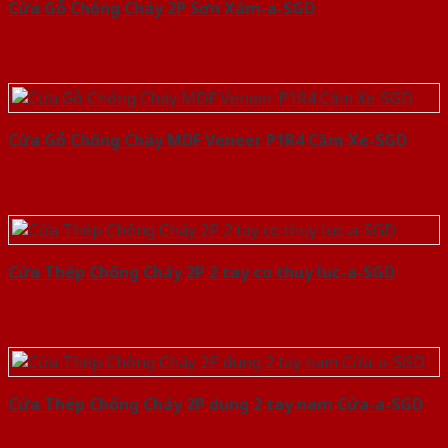
Cửa Gỗ Chống Cháy 2P Sơn Xám-a-SGD
Cửa Gỗ Chống Cháy MDF Veneer P1R4 Căm Xe-SGD
Cửa Thép Chống Cháy 2P 2 tay co thuy luc-a-SGD
Cửa Thép Chống Cháy 2P dung 2 tay nam Cửa-a-SGD