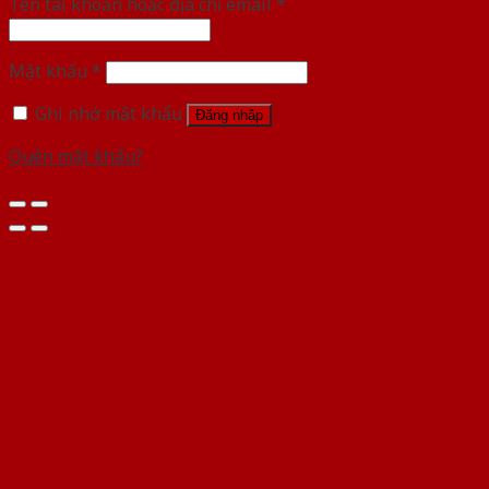
Tên tài khoản hoặc địa chỉ email
*
Mật khẩu
*
Ghi nhớ mật khẩu
Đăng nhập
Quên mật khẩu?