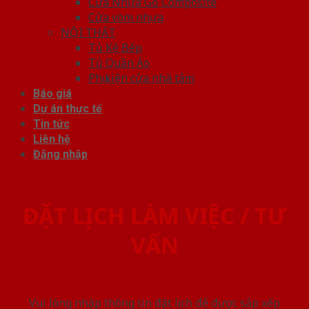
Cửa Nhựa Gỗ Composite
Cửa vòm nhựa
NỘI THẤT
Tủ Kệ Bếp
Tủ Quần Áo
Phụ kiện cửa nhà tắm
Báo giá
Dự án thực tế
Tin tức
Liên hệ
Đăng nhập
ĐẶT LỊCH LÀM VIỆC / TƯ
VẤN
Vui lòng nhập thông tin đặt lịch để được sắp xếp