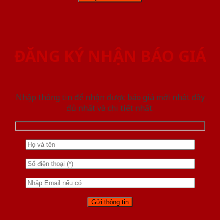
ĐĂNG KÝ NHẬN BÁO GIÁ
Nhập thông tin để nhận được báo giá mới nhât đầy
đủ nhất và chi tiết nhất.