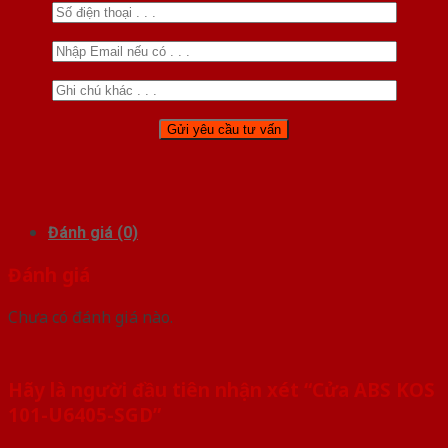
Đánh giá (0)
Đánh giá
Chưa có đánh giá nào.
Hãy là người đầu tiên nhận xét “Cửa ABS KOS
101-U6405-SGD”