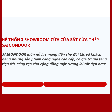
HỆ THỐNG SHOWROOM CỬA CỬA SẮT CỬA THÉP
SAIGONDOOR
SAIGONDOOR luôn nỗ lực mang đến cho đối tác và khách
hàng những sản phẩm công nghệ cao cấp, có giá trị gia tăng
tiện ích, sáng tạo cho cộng đồng một tương lai tốt đẹp hơn!
www.cuasatcuathep.com
Tổng đài tư vấn miễn phí: 0824.400.400