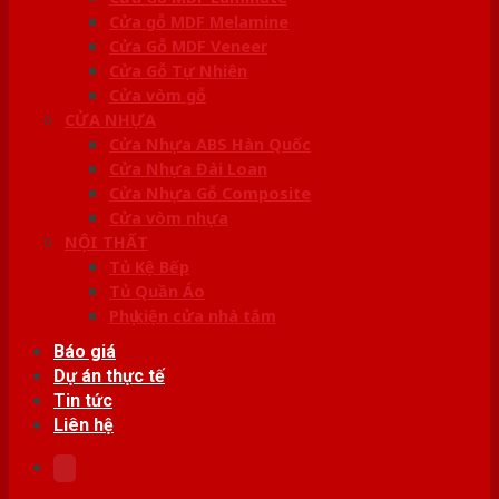
Cửa gỗ MDF Melamine
Cửa Gỗ MDF Veneer
Cửa Gỗ Tự Nhiên
Cửa vòm gỗ
CỬA NHỰA
Cửa Nhựa ABS Hàn Quốc
Cửa Nhựa Đài Loan
Cửa Nhựa Gỗ Composite
Cửa vòm nhựa
NỘI THẤT
Tủ Kệ Bếp
Tủ Quần Áo
Phụ kiện cửa nhà tắm
Báo giá
Dự án thực tế
Tin tức
Liên hệ