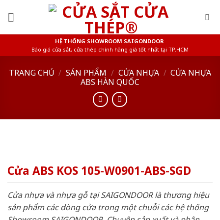
Skip
to
content
HỆ THỐNG SHOWROOM SAIGONDOOR
Báo giá cửa sắt, cửa thép chính hãng giá tốt nhất tại TP.HCM
TRANG CHỦ
/
SẢN PHẨM
/
CỬA NHỰA
/
CỬA NHỰA
ABS HÀN QUỐC
Cửa ABS KOS 105-W0901-ABS-SGD
Cửa nhựa và nhựa gỗ tại SAIGONDOOR là thương hiệu
sản phẩm các dòng cửa trong một chuỗi các hệ thống
Showroom SAIGONDOOR. Chuyên sản xuất và phân