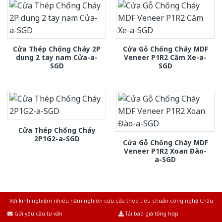
Cửa Thép Chống Cháy 2P
Cửa Gỗ Chống Cháy MDF
dung 2 tay nam Cửa-a-
Veneer P1R2 Căm Xe-a-
SGD
SGD
Cửa Thép Chống Cháy
2P1G2-a-SGD
Cửa Gỗ Chống Cháy MDF
Veneer P1R2 Xoan Đào-
a-SGD
Với kinh nghiệm nhiêu năm nghiên cứu cửa theo tiêu chuẩn công nghệ Châu
Âu.Chúng tôi tự tin là nhà sản xuất & cung cấp hàng đầu tại Việt Nam!
Gửi yêu cầu tư vấn
Tải báo giá tổng hợp