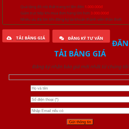
Quà tặng đồ nội thất trang trí lên đến
1.000.000đ
Giảm trực tiếp khi mua đơn hàng lớn hơn
3.000.000đ
Nhiều ưu đãi lớn khi đăng ký tài khoản thành viên thân thiết
TẢI BẢNG GIÁ
ĐĂNG KÝ TƯ VẤN
ĐĂN
TẢI BẢNG GIÁ
Đăng ký nhận báo giá mới nhất từ chúng tôi