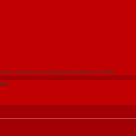
 THỐNG SHOWROOM SAIGONDOOR
a sắt, cửa thép chính hãng giá tốt nhất tại TP.HCM
uốc