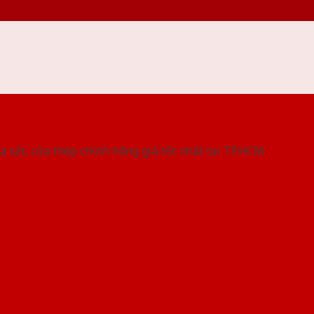
 THỐNG SHOWROOM SAIGONDOOR
a sắt, cửa thép chính hãng giá tốt nhất tại TP.HCM