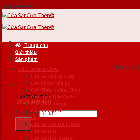
Skip to content
Trang chủ
Giới thiệu
HỆ
Sản phẩm
Báo giá cử
CỬA CHỐNG CHÁY
Cửa Gỗ Chống Cháy
Cửa nhôm vân gỗ
Cửa Thép Chống Cháy
Tư vấn bán hàng
Cửa thép Hàn Quốc
0824.400.400
Cửa thép vân gỗ
Cửa vân gỗ 5D
Tìm kiếm:
CỬA GỖ
Cửa Gỗ ABS Hàn Quốc
Cửa Gỗ HDF
Cửa Gỗ HDF Veneer