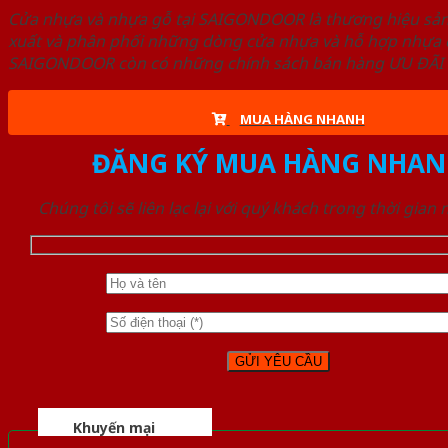
Cửa nhựa và nhựa gỗ tại SAIGONDOOR là thương hiệu s
xuất và phân phối những dòng cửa nhựa và hỗ hợp nhựa ch
SAIGONDOOR còn có những chính sách bán hàng ƯU ĐÃI CAO
MUA HÀNG NHANH
ĐĂNG KÝ MUA HÀNG NHAN
Chúng tôi sẽ liên lạc lại với quý khách trong thời gian
Khuyến mại