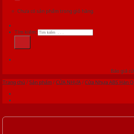
Chưa có sản phẩm trong giỏ hàng.
Tìm kiếm:
HỆ
Báo giá cử
Trang chủ
/
Sản phẩm
/
CỬA NHỰA
/
Cửa Nhựa ABS Hàn Q