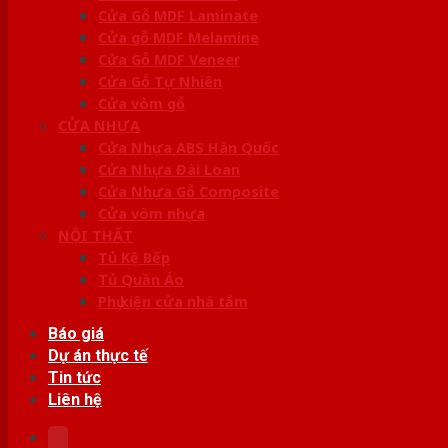
Cửa Gỗ MDF Laminate
Cửa gỗ MDF Melamine
Cửa Gỗ MDF Veneer
Cửa Gỗ Tự Nhiên
Cửa vòm gỗ
CỬA NHỰA
Cửa Nhựa ABS Hàn Quốc
Cửa Nhựa Đài Loan
Cửa Nhựa Gỗ Composite
Cửa vòm nhựa
NỘI THẤT
Tủ Kệ Bếp
Tủ Quần Áo
Phụ kiện cửa nhà tắm
Báo giá
Dự án thực tế
Tin tức
Liên hệ