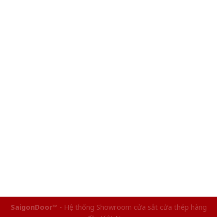
SaigonDoor™
- Hệ thống Showroom cửa sắt cửa thép hàng