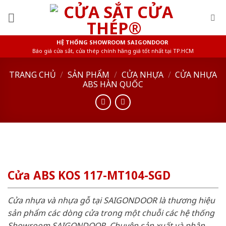
Skip
to
content
HỆ THỐNG SHOWROOM SAIGONDOOR
Báo giá cửa sắt, cửa thép chính hãng giá tốt nhất tại TP.HCM
TRANG CHỦ
/
SẢN PHẨM
/
CỬA NHỰA
/
CỬA NHỰA
ABS HÀN QUỐC
Cửa ABS KOS 117-MT104-SGD
Cửa nhựa và nhựa gỗ tại SAIGONDOOR là thương hiệu
sản phẩm các dòng cửa trong một chuỗi các hệ thống
Showroom SAIGONDOOR. Chuyên sản xuất và phân