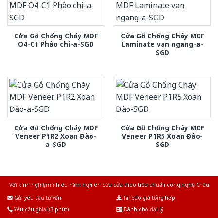
Cửa Gỗ Chống Cháy MDF
Cửa Gỗ Chống Cháy MDF
O4-C1 Phào chi-a-SGD
Laminate van ngang-a-
SGD
Cửa Gỗ Chống Cháy MDF
Cửa Gỗ Chống Cháy MDF
Veneer P1R2 Xoan Đào-
Veneer P1R5 Xoan Đào-
a-SGD
SGD
Với kinh nghiệm nhiêu năm nghiên cứu cửa theo tiêu chuẩn công nghệ Châu
Âu.Chúng tôi tự tin là nhà sản xuất & cung cấp hàng đầu tại Việt Nam!
Gửi yêu cầu tư vấn
Tải báo giá tổng hợp
Yêu cầu gọi lại (3 phút)
Dành cho đại lý