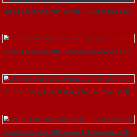
Cửa Gỗ Chống Cháy MDF Veneer P1R5 Xoan Đào-SGD
Cửa Gỗ Chống Cháy MDF Laminate van ngang-a-SGD
Cửa Thép Chống Cháy 2P dung 2 tay nam Cửa-a-SGD
Cửa Gỗ Chống Cháy MDF Veneer P1R2 Xoan Đào-SGD