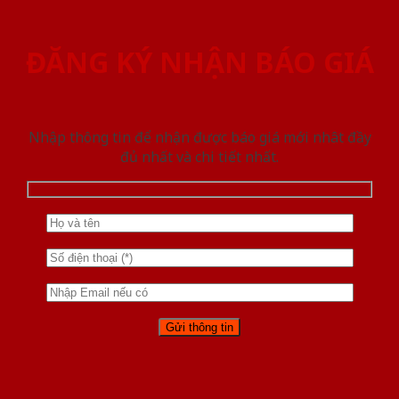
ĐĂNG KÝ NHẬN BÁO GIÁ
Nhập thông tin để nhận được báo giá mới nhât đầy
đủ nhất và chi tiết nhất.