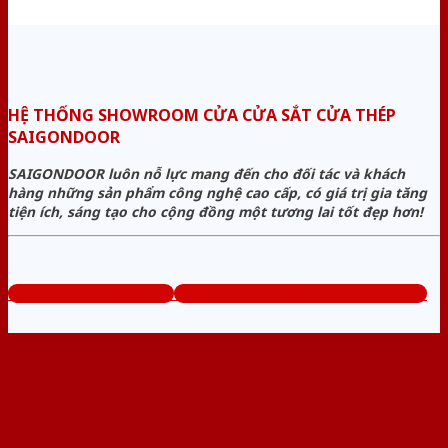
HỆ THỐNG SHOWROOM CỬA CỬA SẮT CỬA THÉP
SAIGONDOOR
SAIGONDOOR luôn nỗ lực mang đến cho đối tác và khách
hàng những sản phẩm công nghệ cao cấp, có giá trị gia tăng
tiện ích, sáng tạo cho cộng đồng một tương lai tốt đẹp hơn!
www.cuasatcuathep.com
Tổng đài tư vấn miễn phí: 0824.400.400