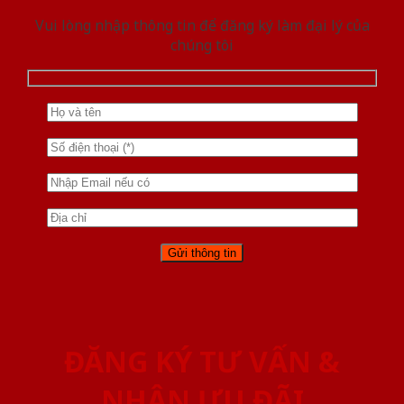
Vui lòng nhập thông tin để đăng ký làm đại lý của
chúng tôi
ĐĂNG KÝ TƯ VẤN &
NHẬN ƯU ĐÃI