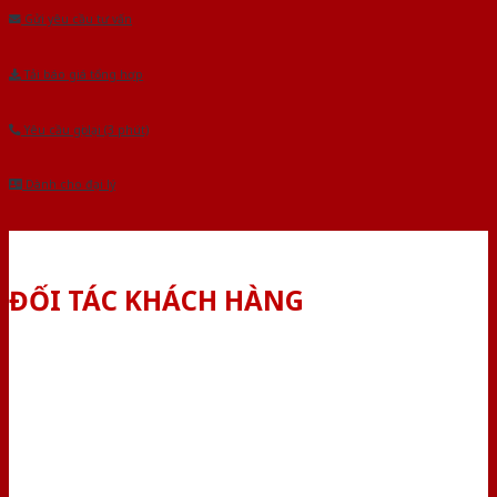
Gửi yêu cầu tư vấn
Tải báo giá tổng hợp
Yêu cầu gọi lại (3 phút)
Dành cho đại lý
ĐỐI TÁC KHÁCH HÀNG