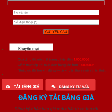
Khuyến mại
Quà tặng đồ nội thất trang trí lên đến
1.000.000đ
Giảm trực tiếp khi mua đơn hàng lớn hơn
3.000.000đ
Nhiều ưu đãi lớn khi đăng ký tài khoản thành viên thân thiết
TẢI BẢNG GIÁ
ĐĂNG KÝ TƯ VẤN
ĐĂNG KÝ TẢI BẢNG GIÁ
Đăng ký nhận báo giá mới nhất từ chúng tôi