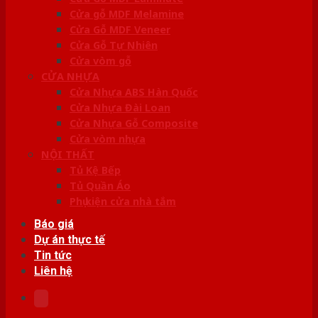
Cửa gỗ MDF Melamine
Cửa Gỗ MDF Veneer
Cửa Gỗ Tự Nhiên
Cửa vòm gỗ
CỬA NHỰA
Cửa Nhựa ABS Hàn Quốc
Cửa Nhựa Đài Loan
Cửa Nhựa Gỗ Composite
Cửa vòm nhựa
NỘI THẤT
Tủ Kệ Bếp
Tủ Quần Áo
Phụ kiện cửa nhà tắm
Báo giá
Dự án thực tế
Tin tức
Liên hệ