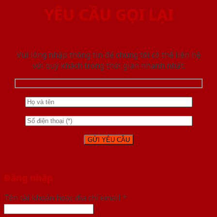
YÊU CẦU GỌI LẠI
Vui lòng nhập thông tin để chúng tôi có thể liên hệ
với quý khách trong thời gian nhanh nhất.
Đăng nhập
Tên tài khoản hoặc địa chỉ email
*