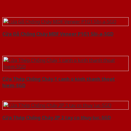
Cửa Gỗ Chống Cháy MDF Veneer P1G1 Sồi-a-SGD
Cửa Thép Chống Cháy 1 canh o kinh thanh thoat
hiem-SGD
Cửa Thép Chống Cháy 2P 2 tay co thuy luc-SGD