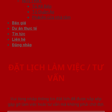
NỘI THẤT
Tủ Kệ Bếp
Tủ Quần Áo
Phụ kiện cửa nhà tắm
Báo giá
Dự án thực tế
Tin tức
Liên hệ
Đăng nhập
ĐẶT LỊCH LÀM VIỆC / TƯ
VẤN
Vui lòng nhập thông tin đặt lịch để được sắp xếp
gặp gỡ làm việc hoăc tư vấn mà không phải chờ đợi.