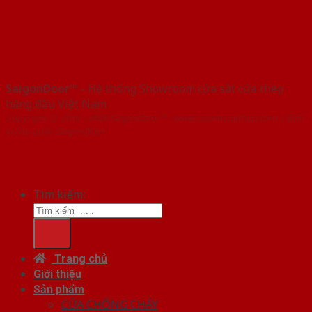
SaigonDoor™
- Hệ thống Showroom cửa sắt cửa thép
hàng đầu Việt Nam
Copyright ⓒ 2016 – 2026 SaigonDoor™ - www.cuasatcuathep.com | Đơn
vị chủ quản SaigonDoor
Tìm kiếm:
Trang chủ
Giới thiệu
Sản phẩm
CỬA CHỐNG CHÁY