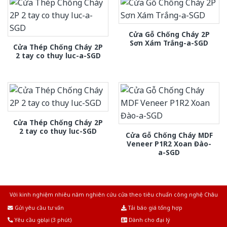
Cửa Gỗ Chống Cháy 2P
Sơn Xám Trắng-a-SGD
Cửa Thép Chống Cháy 2P
2 tay co thuy luc-a-SGD
Cửa Thép Chống Cháy 2P
2 tay co thuy luc-SGD
Cửa Gỗ Chống Cháy MDF
Veneer P1R2 Xoan Đào-
a-SGD
Với kinh nghiệm nhiêu năm nghiên cứu cửa theo tiêu chuẩn công nghệ Châu
Âu.Chúng tôi tự tin là nhà sản xuất & cung cấp hàng đầu tại Việt Nam!
Gửi yêu cầu tư vấn
Tải báo giá tổng hợp
Yêu cầu gọi lại (3 phút)
Dành cho đại lý