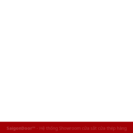
SaigonDoor™
- Hệ thống Showroom cửa sắt cửa thép hàng