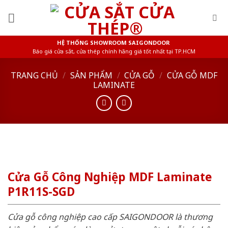
Skip
to
content
HỆ THỐNG SHOWROOM SAIGONDOOR
Báo giá cửa sắt, cửa thép chính hãng giá tốt nhất tại TP.HCM
TRANG CHỦ
/
SẢN PHẨM
/
CỬA GỖ
/
CỬA GỖ MDF
LAMINATE
Cửa Gỗ Công Nghiệp MDF Laminate
P1R11S-SGD
Cửa gỗ công nghiệp cao cấp SAIGONDOOR là thương