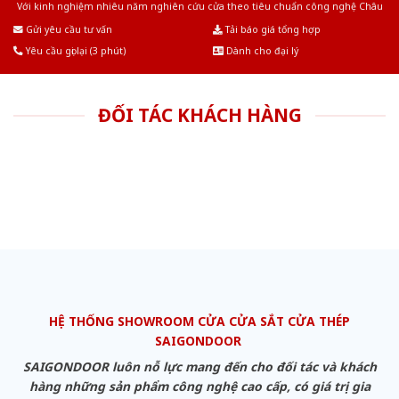
Với kinh nghiệm nhiêu năm nghiên cứu cửa theo tiêu chuẩn công nghệ Châu
Âu.Chúng tôi tự tin là nhà sản xuất & cung cấp hàng đầu tại Việt Nam!
Gửi yêu cầu tư vấn
Tải báo giá tổng hợp
Yêu cầu gọi lại (3 phút)
Dành cho đại lý
ĐỐI TÁC KHÁCH HÀNG
HỆ THỐNG SHOWROOM CỬA CỬA SẮT CỬA THÉP
SAIGONDOOR
SAIGONDOOR luôn nỗ lực mang đến cho đối tác và khách
hàng những sản phẩm công nghệ cao cấp, có giá trị gia