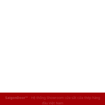
SaigonDoor™
- Hệ thống Showroom cửa sắt cửa thép hàng
đầu Việt Nam