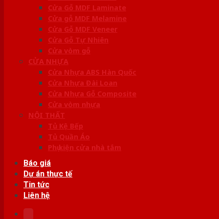
Cửa Gỗ MDF Laminate
Cửa gỗ MDF Melamine
Cửa Gỗ MDF Veneer
Cửa Gỗ Tự Nhiên
Cửa vòm gỗ
CỬA NHỰA
Cửa Nhựa ABS Hàn Quốc
Cửa Nhựa Đài Loan
Cửa Nhựa Gỗ Composite
Cửa vòm nhựa
NỘI THẤT
Tủ Kệ Bếp
Tủ Quần Áo
Phụ kiện cửa nhà tắm
Báo giá
Dự án thực tế
Tin tức
Liên hệ