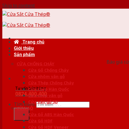
Skip to content
Trang chủ
Giới thiệu
HỆ
Sản phẩm
Báo giá cử
CỬA CHỐNG CHÁY
Cửa Gỗ Chống Cháy
Cửa nhôm vân gỗ
Cửa Thép Chống Cháy
Tư vấn bán hàng
Cửa thép Hàn Quốc
0824.400.400
Cửa thép vân gỗ
Cửa vân gỗ 5D
Tìm kiếm:
CỬA GỖ
Cửa Gỗ ABS Hàn Quốc
Cửa Gỗ HDF
Cửa Gỗ HDF Veneer