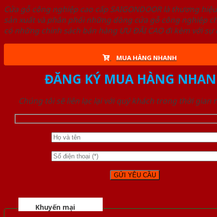
Cửa gỗ công nghiệp cao cấp SAIGONDOOR là thương hiệ
sản xuất và phân phối những dòng cửa gỗ công nghiệp ch
có những chính sách bán hàng ƯU ĐÃI CAO đi kèm với sự đ
MUA HÀNG NHANH
ĐĂNG KÝ MUA HÀNG NHAN
Chúng tôi sẽ liên lạc lại với quý khách trong thời gian
Khuyến mại