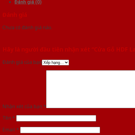
Đánh giá (0)
Đánh giá
Chưa có đánh giá nào.
Hãy là người đầu tiên nhận xét “Cửa Gỗ HDF 
Đánh giá của bạn
Nhận xét của bạn
*
Tên
*
Email
*