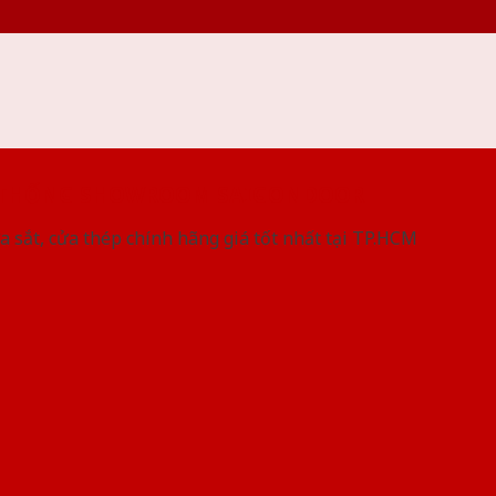
 THỐNG SHOWROOM SAIGONDOOR
a sắt, cửa thép chính hãng giá tốt nhất tại TP.HCM