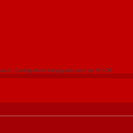
 THỐNG SHOWROOM SAIGONDOOR
a sắt, cửa thép chính hãng giá tốt nhất tại TP.HCM