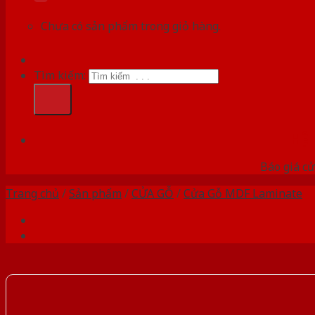
Chưa có sản phẩm trong giỏ hàng.
Tìm kiếm:
HỆ
Báo giá cử
Trang chủ
/
Sản phẩm
/
CỬA GỖ
/
Cửa Gỗ MDF Laminate