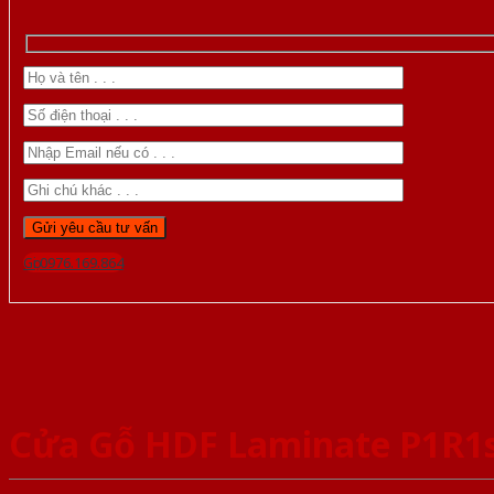
Gọi 0976.169.864
Cửa Gỗ HDF Laminate P1R1