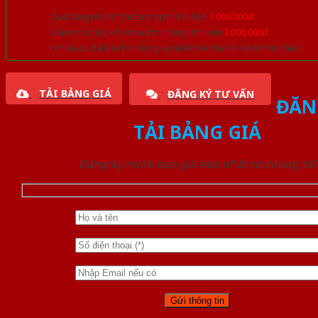
Quà tặng đồ nội thất trang trí lên đến
1.000.000đ
Giảm trực tiếp khi mua đơn hàng lớn hơn
3.000.000đ
Nhiều ưu đãi lớn khi đăng ký tài khoản thành viên thân thiết
TẢI BẢNG GIÁ
ĐĂNG KÝ TƯ VẤN
ĐĂN
TẢI BẢNG GIÁ
Đăng ký nhận báo giá mới nhất từ chúng tôi