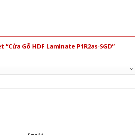
xét “Cửa Gỗ HDF Laminate P1R2as-SGD”
Email
*