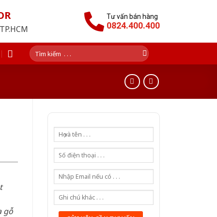
OR
Tư vấn bán hàng
0824.400.400
i TP.HCM
Tìm
kiếm:
t
a gỗ