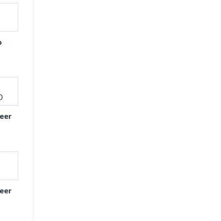
o
eer
eer