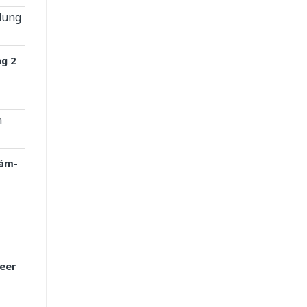
g 2
Xám-
eer