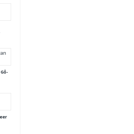
D
 Gỗ-
eer