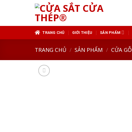
Skip
to
content
TRANG CHỦ
GIỚI THIỆU
SẢN PHẨM
TRANG CHỦ
/
SẢN PHẨM
/
CỬA GỖ