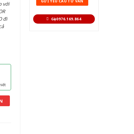
 với
OR
 đi
Gọi 0976.169.864
cả
hiết
N