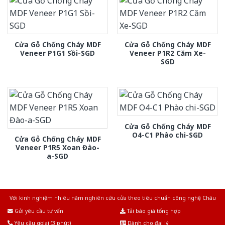
Cửa Gỗ Chống Cháy MDF
Cửa Gỗ Chống Cháy MDF
Veneer P1G1 Sồi-SGD
Veneer P1R2 Căm Xe-
SGD
Cửa Gỗ Chống Cháy MDF
O4-C1 Phào chi-SGD
Cửa Gỗ Chống Cháy MDF
Veneer P1R5 Xoan Đào-
a-SGD
Với kinh nghiệm nhiêu năm nghiên cứu cửa theo tiêu chuẩn công nghệ Châu
Âu.Chúng tôi tự tin là nhà sản xuất & cung cấp hàng đầu tại Việt Nam!
Gửi yêu cầu tư vấn
Tải báo giá tổng hợp
Yêu cầu gọi lại (3 phút)
Dành cho đại lý