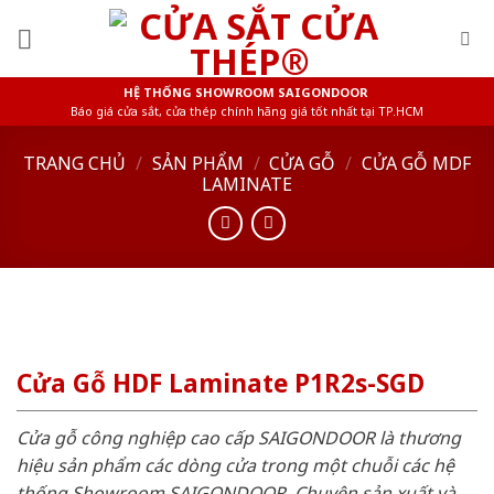
Skip
to
content
HỆ THỐNG SHOWROOM SAIGONDOOR
Báo giá cửa sắt, cửa thép chính hãng giá tốt nhất tại TP.HCM
TRANG CHỦ
/
SẢN PHẨM
/
CỬA GỖ
/
CỬA GỖ MDF
LAMINATE
Cửa Gỗ HDF Laminate P1R2s-SGD
Cửa gỗ công nghiệp cao cấp SAIGONDOOR là thương
hiệu sản phẩm các dòng cửa trong một chuỗi các hệ
thống Showroom SAIGONDOOR. Chuyên sản xuất và