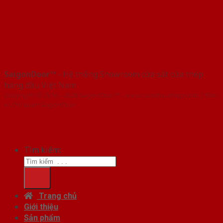
SaigonDoor™
- Hệ thống Showroom cửa sắt cửa thép
hàng đầu Việt Nam
Copyright ⓒ 2016 – 2026 SaigonDoor™ - www.cuasatcuathep.com | Đơn
vị chủ quản SaigonDoor
Tìm kiếm:
Trang chủ
Giới thiệu
Sản phẩm