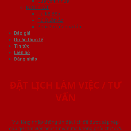
Cửa vòm nhựa
NỘI THẤT
Tủ Kệ Bếp
Tủ Quần Áo
Phụ kiện cửa nhà tắm
Báo giá
Dự án thực tế
Tin tức
Liên hệ
Đăng nhập
ĐẶT LỊCH LÀM VIỆC / TƯ
VẤN
Vui lòng nhập thông tin đặt lịch để được sắp xếp
gặp gỡ làm việc hoăc tư vấn mà không phải chờ đợi.