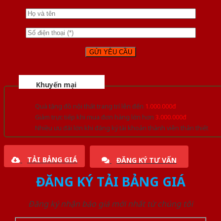
Khuyến mại
Quà tặng đồ nội thất trang trí lên đến
1.000.000đ
Giảm trực tiếp khi mua đơn hàng lớn hơn
3.000.000đ
Nhiều ưu đãi lớn khi đăng ký tài khoản thành viên thân thiết
TẢI BẢNG GIÁ
ĐĂNG KÝ TƯ VẤN
ĐĂNG KÝ TẢI BẢNG GIÁ
Đăng ký nhận báo giá mới nhất từ chúng tôi