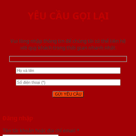
YÊU CẦU GỌI LẠI
Vui lòng nhập thông tin để chúng tôi có thể liên hệ
với quý khách trong thời gian nhanh nhất.
Đăng nhập
Tên tài khoản hoặc địa chỉ email
*