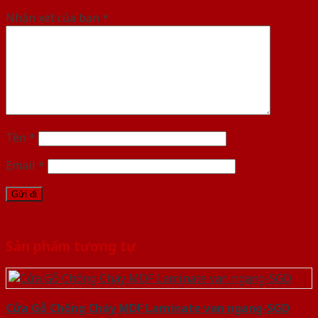
Nhận xét của bạn
*
Tên
*
Email
*
Sản phẩm tương tự
Cửa Gỗ Chống Cháy MDF Laminate van ngang-SGD