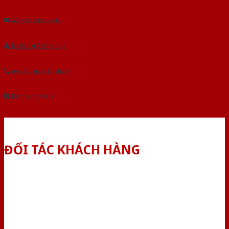
Âu.Chúng tôi tự tin là nhà sản xuất & cung cấp hàng đầu tại Việt Nam!
Gửi yêu cầu tư vấn
Tải báo giá tổng hợp
Yêu cầu gọi lại (3 phút)
Dành cho đại lý
ĐỐI TÁC KHÁCH HÀNG