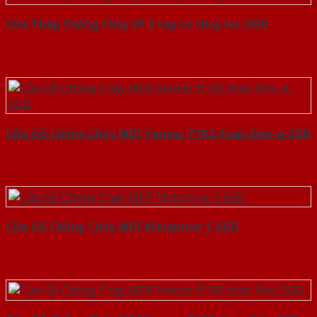
Cửa Thép Chống Cháy 2P 2 tay co thuy luc-SGD
Cửa Gỗ Chống Cháy MDF Veneer P1R2 Xoan Đào-a-SGD
Cửa Gỗ Chống Cháy MDF Melamine 1-SGD