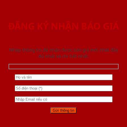
ĐĂNG KÝ NHẬN BÁO GIÁ
Nhập thông tin để nhận được báo giá mới nhât đầy
đủ nhất và chi tiết nhất.