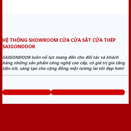
HỆ THỐNG SHOWROOM CỬA CỬA SẮT CỬA THÉP
SAIGONDOOR
SAIGONDOOR luôn nỗ lực mang đến cho đối tác và khách
hàng những sản phẩm công nghệ cao cấp, có giá trị gia tăng
tiện ích, sáng tạo cho cộng đồng một tương lai tốt đẹp hơn!
www.cuasatcuathep.com
Tổng đài tư vấn miễn phí: 0824.400.400