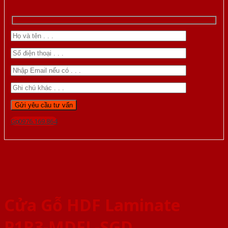
Gọi 0976.169.864
Cửa Gỗ HDF Laminate
P1R3-MDFL-SGD