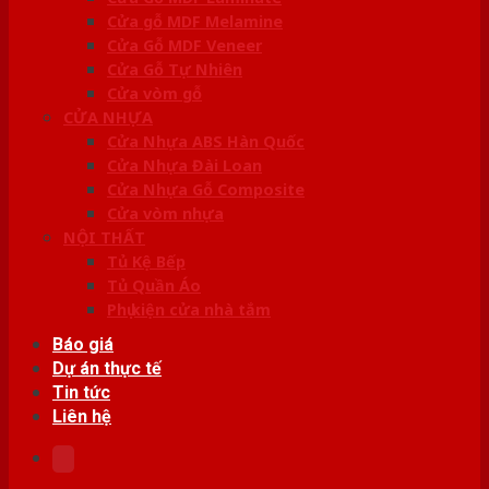
Cửa gỗ MDF Melamine
Cửa Gỗ MDF Veneer
Cửa Gỗ Tự Nhiên
Cửa vòm gỗ
CỬA NHỰA
Cửa Nhựa ABS Hàn Quốc
Cửa Nhựa Đài Loan
Cửa Nhựa Gỗ Composite
Cửa vòm nhựa
NỘI THẤT
Tủ Kệ Bếp
Tủ Quần Áo
Phụ kiện cửa nhà tắm
Báo giá
Dự án thực tế
Tin tức
Liên hệ