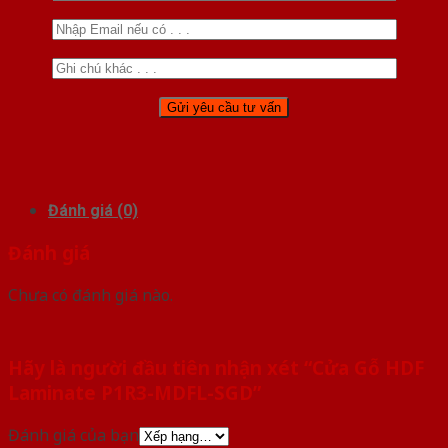
Đánh giá (0)
Đánh giá
Chưa có đánh giá nào.
Hãy là người đầu tiên nhận xét “Cửa Gỗ HDF
Laminate P1R3-MDFL-SGD”
Đánh giá của bạn