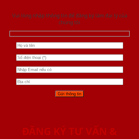
Vui lòng nhập thông tin để đăng ký làm đại lý của
chúng tôi
ĐĂNG KÝ TƯ VẤN &