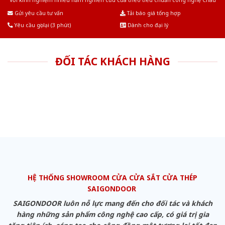
Với kinh nghiệm nhiêu năm nghiên cứu cửa theo tiêu chuẩn công nghệ Châu
Âu.Chúng tôi tự tin là nhà sản xuất & cung cấp hàng đầu tại Việt Nam!
Gửi yêu cầu tư vấn
Tải báo giá tổng hợp
Yêu cầu gọi lại (3 phút)
Dành cho đại lý
ĐỐI TÁC KHÁCH HÀNG
HỆ THỐNG SHOWROOM CỬA CỬA SẮT CỬA THÉP
SAIGONDOOR
SAIGONDOOR luôn nỗ lực mang đến cho đối tác và khách
hàng những sản phẩm công nghệ cao cấp, có giá trị gia