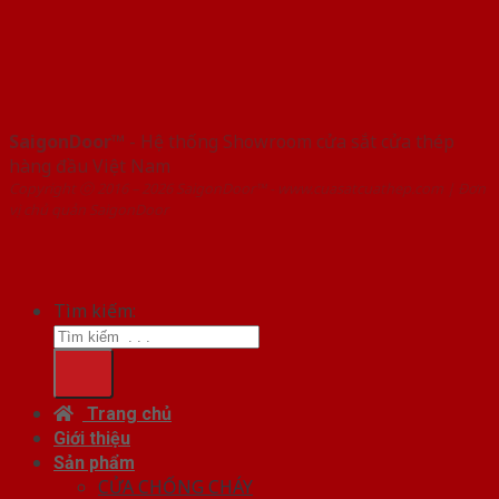
SaigonDoor™
- Hệ thống Showroom cửa sắt cửa thép
hàng đầu Việt Nam
Copyright ⓒ 2016 – 2026 SaigonDoor™ - www.cuasatcuathep.com | Đơn
vị chủ quản SaigonDoor
Tìm kiếm:
Trang chủ
Giới thiệu
Sản phẩm
CỬA CHỐNG CHÁY