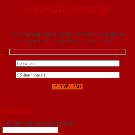
YÊU CẦU GỌI LẠI
Vui lòng nhập thông tin để chúng tôi có thể liên hệ
với quý khách trong thời gian nhanh nhất.
Đăng nhập
Tên tài khoản hoặc địa chỉ email
*