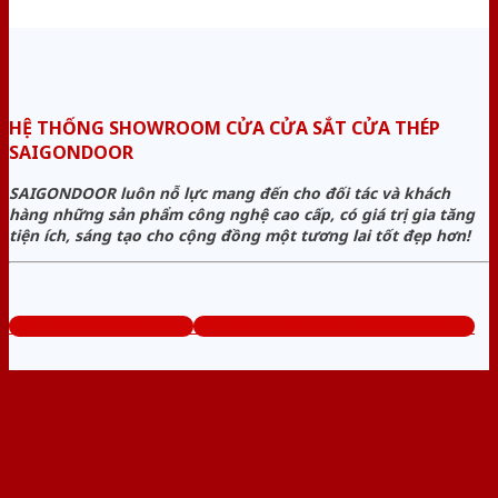
HỆ THỐNG SHOWROOM CỬA CỬA SẮT CỬA THÉP
SAIGONDOOR
SAIGONDOOR luôn nỗ lực mang đến cho đối tác và khách
hàng những sản phẩm công nghệ cao cấp, có giá trị gia tăng
tiện ích, sáng tạo cho cộng đồng một tương lai tốt đẹp hơn!
www.cuasatcuathep.com
Tổng đài tư vấn miễn phí: 0824.400.400