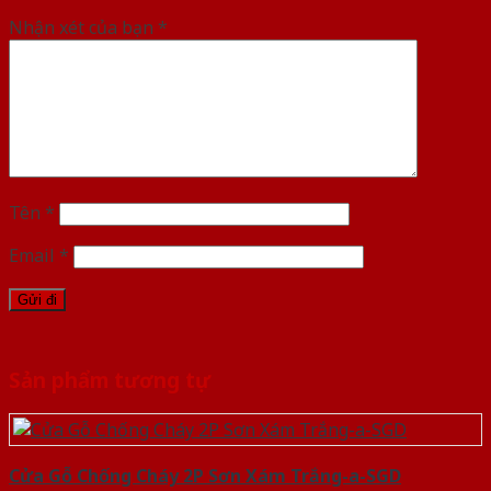
Nhận xét của bạn
*
Tên
*
Email
*
Sản phẩm tương tự
Cửa Gỗ Chống Cháy 2P Sơn Xám Trắng-a-SGD