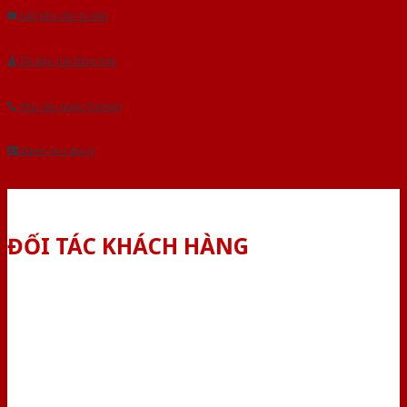
Gửi yêu cầu tư vấn
Tải báo giá tổng hợp
Yêu cầu gọi lại (3 phút)
Dành cho đại lý
ĐỐI TÁC KHÁCH HÀNG