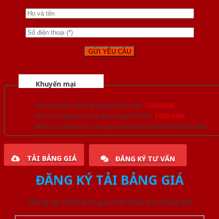
Khuyến mại
Quà tặng đồ nội thất trang trí lên đến
1.000.000đ
Giảm trực tiếp khi mua đơn hàng lớn hơn
3.000.000đ
Nhiều ưu đãi lớn khi đăng ký tài khoản thành viên thân thiết
TẢI BẢNG GIÁ
ĐĂNG KÝ TƯ VẤN
ĐĂNG KÝ TẢI BẢNG GIÁ
Đăng ký nhận báo giá mới nhất từ chúng tôi