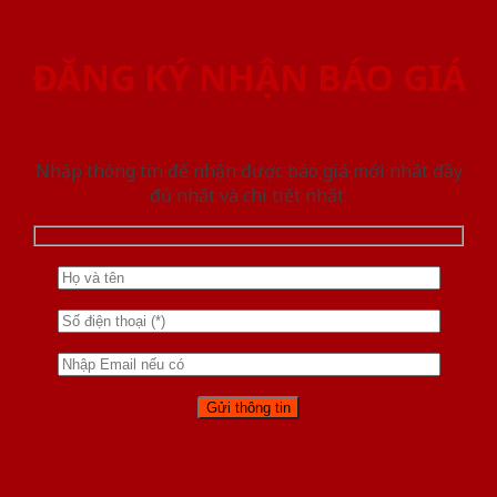
ĐĂNG KÝ NHẬN BÁO GIÁ
Nhập thông tin để nhận được báo giá mới nhât đầy
đủ nhất và chi tiết nhất.