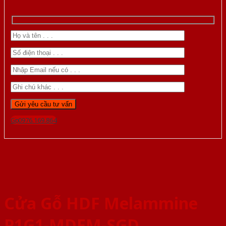
Gọi 0976.169.864
Cửa Gỗ HDF Melammine
P1G1-MDFM-SGD