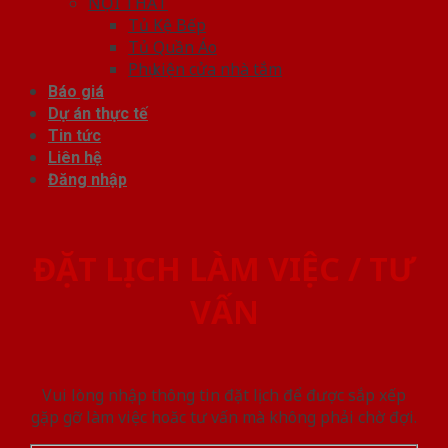
NỘI THẤT
Tủ Kệ Bếp
Tủ Quần Áo
Phụ kiện cửa nhà tắm
Báo giá
Dự án thực tế
Tin tức
Liên hệ
Đăng nhập
ĐẶT LỊCH LÀM VIỆC / TƯ
VẤN
Vui lòng nhập thông tin đặt lịch để được sắp xếp
gặp gỡ làm việc hoăc tư vấn mà không phải chờ đợi.