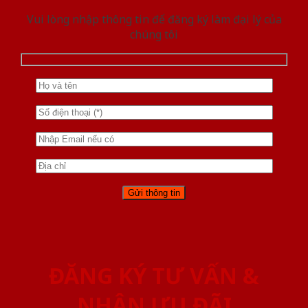
Vui lòng nhập thông tin để đăng ký làm đại lý của
chúng tôi
ĐĂNG KÝ TƯ VẤN &
NHẬN ƯU ĐÃI