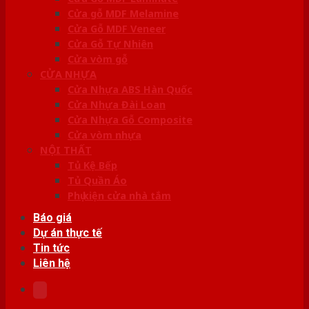
Cửa gỗ MDF Melamine
Cửa Gỗ MDF Veneer
Cửa Gỗ Tự Nhiên
Cửa vòm gỗ
CỬA NHỰA
Cửa Nhựa ABS Hàn Quốc
Cửa Nhựa Đài Loan
Cửa Nhựa Gỗ Composite
Cửa vòm nhựa
NỘI THẤT
Tủ Kệ Bếp
Tủ Quần Áo
Phụ kiện cửa nhà tắm
Báo giá
Dự án thực tế
Tin tức
Liên hệ