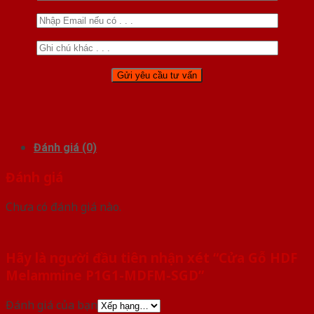
Đánh giá (0)
Đánh giá
Chưa có đánh giá nào.
Hãy là người đầu tiên nhận xét “Cửa Gỗ HDF
Melammine P1G1-MDFM-SGD”
Đánh giá của bạn