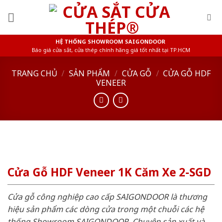
Skip
to
content
HỆ THỐNG SHOWROOM SAIGONDOOR
Báo giá cửa sắt, cửa thép chính hãng giá tốt nhất tại TP.HCM
TRANG CHỦ
/
SẢN PHẨM
/
CỬA GỖ
/
CỬA GỖ HDF
VENEER
Cửa Gỗ HDF Veneer 1K Căm Xe 2-SGD
Cửa gỗ công nghiệp cao cấp SAIGONDOOR là thương
hiệu sản phẩm các dòng cửa trong một chuỗi các hệ
thống Showroom SAIGONDOOR. Chuyên sản xuất và