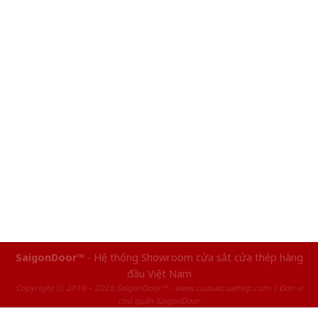
SaigonDoor™
- Hệ thống Showroom cửa sắt cửa thép hàng
đầu Việt Nam
Copyright ⓒ 2016 – 2026 SaigonDoor™ - www.cuasatcuathep.com | Đơn vị
chủ quản SaigonDoor