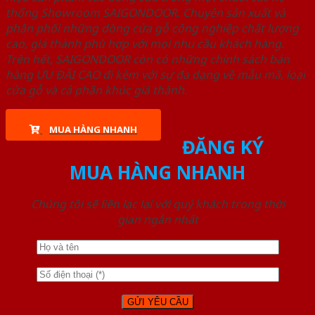
thống Showroom SAIGONDOOR. Chuyên sản xuất và
phân phối những dòng cửa gỗ công nghiệp chất lượng
cao, giá thành phù hợp với mọi nhu cầu khách hàng.
Trên hết, SAIGONDOOR còn có những chính sách bán
hàng ƯU ĐÃI CAO đi kèm với sự đa dạng về mẫu mã, loại
cửa gỗ và cả phân khúc giá thành.
MUA HÀNG NHANH
ĐĂNG KÝ
MUA HÀNG NHANH
Chúng tôi sẽ liên lạc lại với quý khách trong thời
gian ngắn nhất