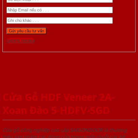
Gọi 0976.169.864
Cửa Gỗ HDF Veneer 2A-
Xoan Đào 5-HDFV-SGD
Cửa gỗ công nghiệp cao cấp SAIGONDOOR là thương
hiệu sản phẩm các dòng cửa trong một chuỗi các hệ