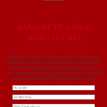
ĐĂNG KÝ TƯ VẤN &
NHẬN ƯU ĐÃI
Nhập thông tin để nhận được tư vấn miễn phí qua
điện thoại / email/ tại văn phòng hoặc tại nhà quý
khách. Chúng tôi cam kết mọi thông tin nhập vào
dưới đây được bảo mật tuyệt đối cũng như chỉ phục vụ
yêu cầu tư vấn duy nhất của quý khách tại đây.