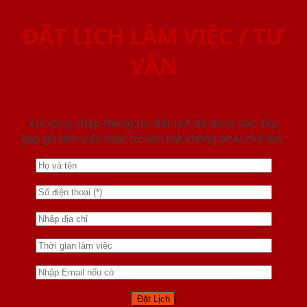
ĐẶT LỊCH LÀM VIỆC / TƯ
VẤN
Vui lòng nhập thông tin đặt lịch để được sắp xếp
gặp gỡ làm việc hoăc tư vấn mà không phải chờ đợi.