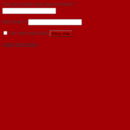
Tên tài khoản hoặc địa chỉ email
*
Mật khẩu
*
Ghi nhớ mật khẩu
Đăng nhập
Quên mật khẩu?