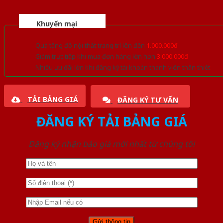
Khuyến mại
Quà tặng đồ nội thất trang trí lên đến
1.000.000đ
Giảm trực tiếp khi mua đơn hàng lớn hơn
3.000.000đ
Nhiều ưu đãi lớn khi đăng ký tài khoản thành viên thân thiết
TẢI BẢNG GIÁ
ĐĂNG KÝ TƯ VẤN
ĐĂNG KÝ TẢI BẢNG GIÁ
Đăng ký nhận báo giá mới nhất từ chúng tôi