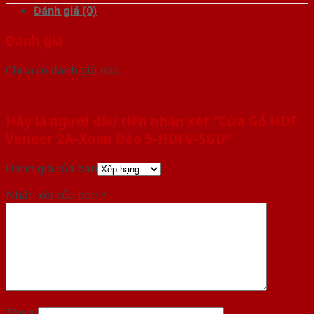
Đánh giá (0)
Đánh giá
Chưa có đánh giá nào.
Hãy là người đầu tiên nhận xét “Cửa Gỗ HDF
Veneer 2A-Xoan Đào 5-HDFV-SGD”
Đánh giá của bạn
Nhận xét của bạn
*
Tên
*