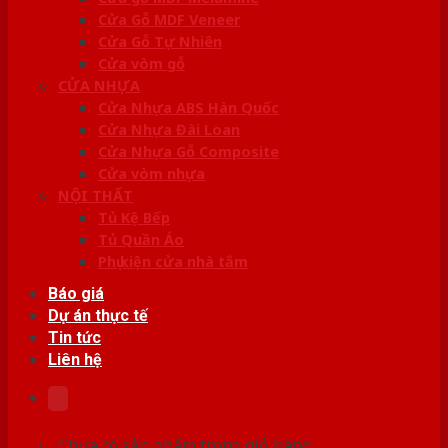
Cửa Gỗ MDF Veneer
Cửa Gỗ Tự Nhiên
Cửa vòm gỗ
CỬA NHỰA
Cửa Nhựa ABS Hàn Quốc
Cửa Nhựa Đài Loan
Cửa Nhựa Gỗ Composite
Cửa vòm nhựa
NỘI THẤT
Tủ Kệ Bếp
Tủ Quần Áo
Phụ kiện cửa nhà tắm
Báo giá
Dự án thực tế
Tin tức
Liên hệ
Chưa có sản phẩm trong giỏ hàng.