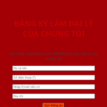
ĐĂNG KÝ LÀM ĐẠI LÝ
CỦA CHÚNG TÔI
Vui lòng nhập thông tin để đăng ký làm đại lý của
chúng tôi