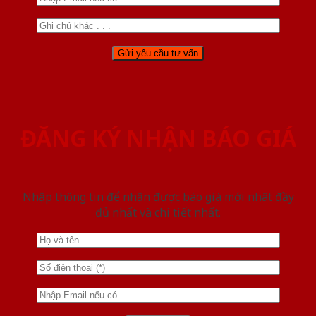
ĐĂNG KÝ NHẬN BÁO GIÁ
Nhập thông tin để nhận được báo giá mới nhât đầy
đủ nhất và chi tiết nhất.