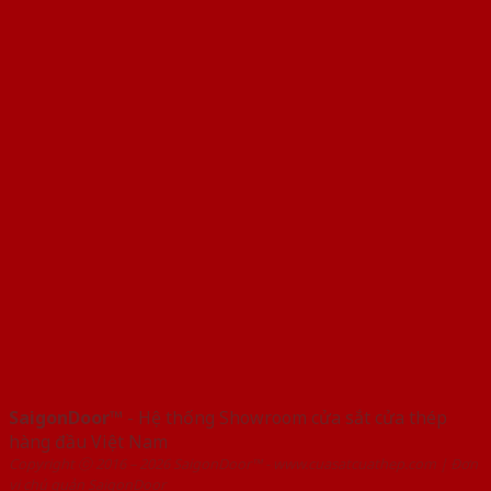
SaigonDoor™
- Hệ thống Showroom cửa sắt cửa thép
hàng đầu Việt Nam
Copyright ⓒ 2016 – 2026 SaigonDoor™ - www.cuasatcuathep.com | Đơn
vị chủ quản SaigonDoor