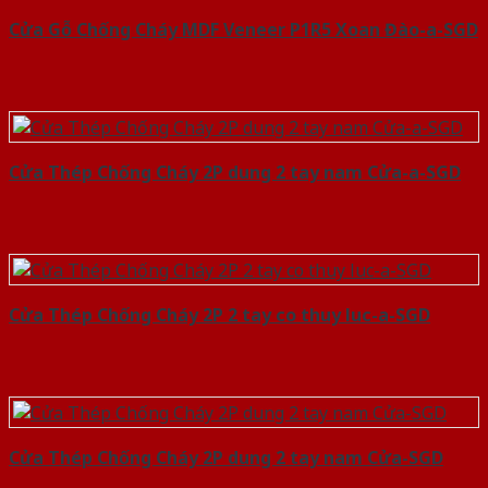
Cửa Gỗ Chống Cháy MDF Veneer P1R5 Xoan Đào-a-SGD
Cửa Thép Chống Cháy 2P dung 2 tay nam Cửa-a-SGD
Cửa Thép Chống Cháy 2P 2 tay co thuy luc-a-SGD
Cửa Thép Chống Cháy 2P dung 2 tay nam Cửa-SGD