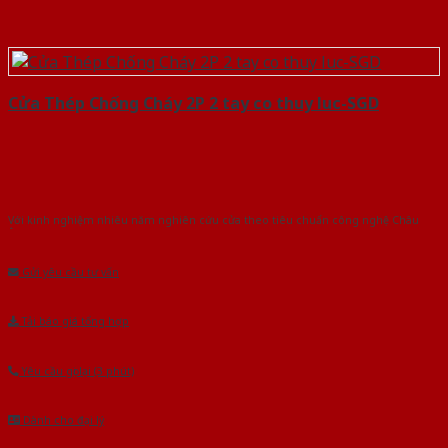
Cửa Thép Chống Cháy 2P 2 tay co thuy luc-SGD
Với kinh nghiệm nhiêu năm nghiên cứu cửa theo tiêu chuẩn công nghệ Châu
Âu.Chúng tôi tự tin là nhà sản xuất & cung cấp hàng đầu tại Việt Nam!
Gửi yêu cầu tư vấn
Tải báo giá tổng hợp
Yêu cầu gọi lại (3 phút)
Dành cho đại lý