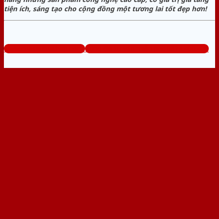
tiện ích, sáng tạo cho cộng đồng một tương lai tốt đẹp hơn!
www.cuasatcuathep.com
Tổng đài tư vấn miễn phí: 0824.400.400