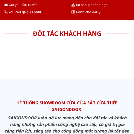
Âu.Chúng tôi tự tin là nhà sản xuất & cung cấp hàng đầu tại Việt Nam!
Gửi yêu cầu tư vấn
Tải báo giá tổng hợp
Yêu cầu gọi lại (3 phút)
Dành cho đại lý
ĐỐI TÁC KHÁCH HÀNG
HỆ THỐNG SHOWROOM CỬA CỬA SẮT CỬA THÉP
SAIGONDOOR
SAIGONDOOR luôn nỗ lực mang đến cho đối tác và khách
hàng những sản phẩm công nghệ cao cấp, có giá trị gia
tăng tiện ích, sáng tạo cho cộng đồng một tương lai tốt đẹp