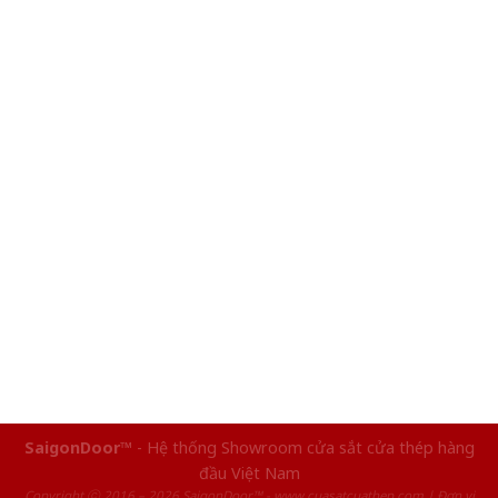
SaigonDoor™
- Hệ thống Showroom cửa sắt cửa thép hàng
đầu Việt Nam
Copyright ⓒ 2016 – 2026 SaigonDoor™ - www.cuasatcuathep.com | Đơn vị