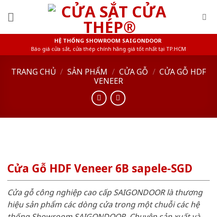
Skip
to
content
HỆ THỐNG SHOWROOM SAIGONDOOR
Báo giá cửa sắt, cửa thép chính hãng giá tốt nhất tại TP.HCM
TRANG CHỦ
/
SẢN PHẨM
/
CỬA GỖ
/
CỬA GỖ HDF
VENEER
Cửa Gỗ HDF Veneer 6B sapele-SGD
Cửa gỗ công nghiệp cao cấp SAIGONDOOR là thương
hiệu sản phẩm các dòng cửa trong một chuỗi các hệ
thống Showroom SAIGONDOOR. Chuyên sản xuất và