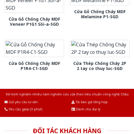
Cửa Gỗ Chống Cháy MDF
Melamine P1-SGD
Cửa Gỗ Chống Cháy MDF
Veneer P1G1 Sồi-a-SGD
Cửa Gỗ Chống Cháy MDF
Cửa Thép Chống Cháy 2P
P1R4-C1-SGD
2 tay co thuy luc-SGD
Với kinh nghiệm nhiêu năm nghiên cứu cửa theo tiêu chuẩn công nghệ Châu
Âu.Chúng tôi tự tin là nhà sản xuất & cung cấp hàng đầu tại Việt Nam!
Gửi yêu cầu tư vấn
Tải báo giá tổng hợp
Yêu cầu gọi lại (3 phút)
Dành cho đại lý
ĐỐI TÁC KHÁCH HÀNG