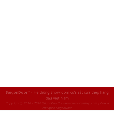
SaigonDoor™
- Hệ thống Showroom cửa sắt cửa thép hàng
đầu Việt Nam
Copyright ⓒ 2016 – 2026 SaigonDoor™ - www.cuasatcuathep.com | Đơn vị
chủ quản SaigonDoor