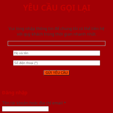
YÊU CẦU GỌI LẠI
Vui lòng nhập thông tin để chúng tôi có thể liên hệ
với quý khách trong thời gian nhanh nhất.
Đăng nhập
Tên tài khoản hoặc địa chỉ email
*