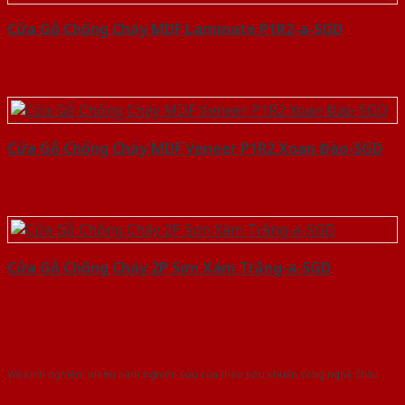
Cửa Gỗ Chống Cháy MDF Laminate P1R2-a-SGD
Cửa Gỗ Chống Cháy MDF Veneer P1R2 Xoan Đào-SGD
Cửa Gỗ Chống Cháy 2P Sơn Xám Trắng-a-SGD
Với kinh nghiệm nhiêu năm nghiên cứu cửa theo tiêu chuẩn công nghệ Châu
Âu.Chúng tôi tự tin là nhà sản xuất & cung cấp hàng đầu tại Việt Nam!