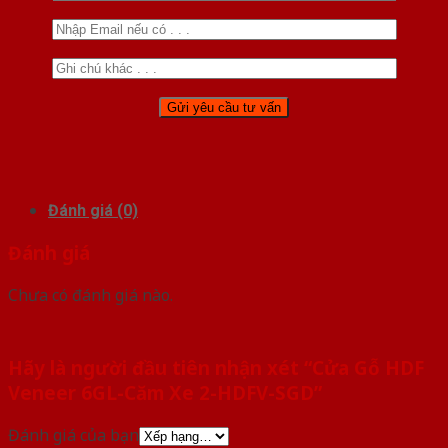
Đánh giá (0)
Đánh giá
Chưa có đánh giá nào.
Hãy là người đầu tiên nhận xét “Cửa Gỗ HDF
Veneer 6GL-Căm Xe 2-HDFV-SGD”
Đánh giá của bạn