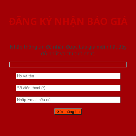
ĐĂNG KÝ NHẬN BÁO GIÁ
Nhập thông tin để nhận được báo giá mới nhât đầy
đủ nhất và chi tiết nhất.