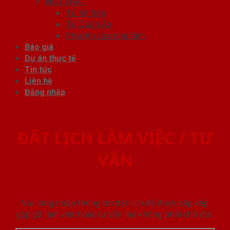
NỘI THẤT
Tủ Kệ Bếp
Tủ Quần Áo
Phụ kiện cửa nhà tắm
Báo giá
Dự án thực tế
Tin tức
Liên hệ
Đăng nhập
ĐẶT LỊCH LÀM VIỆC / TƯ
VẤN
Vui lòng nhập thông tin đặt lịch để được sắp xếp
gặp gỡ làm việc hoăc tư vấn mà không phải chờ đợi.