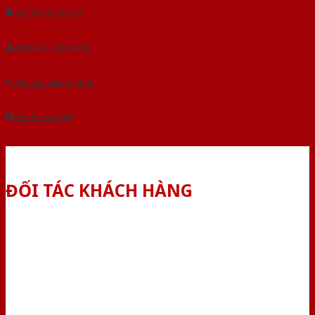
Gửi yêu cầu tư vấn
Tải báo giá tổng hợp
Yêu cầu gọi lại (3 phút)
Dành cho đại lý
ĐỐI TÁC KHÁCH HÀNG