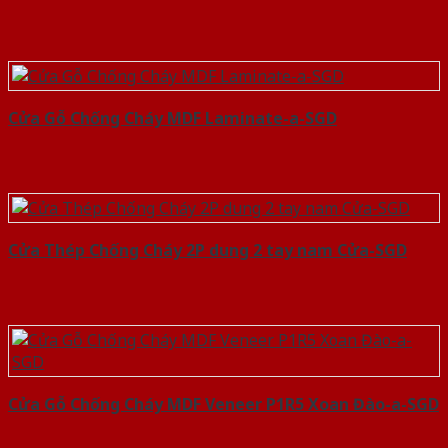
Cửa Gỗ Chống Cháy MDF Laminate-a-SGD
Cửa Thép Chống Cháy 2P dung 2 tay nam Cửa-SGD
Cửa Gỗ Chống Cháy MDF Veneer P1R5 Xoan Đào-a-SGD