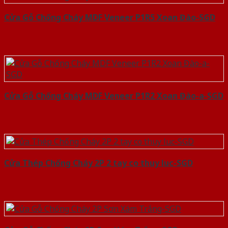
Cửa Gỗ Chống Cháy MDF Veneer P1R5 Xoan Đào-SGD
Cửa Gỗ Chống Cháy MDF Veneer P1R2 Xoan Đào-a-SGD
Cửa Thép Chống Cháy 2P 2 tay co thuy luc-SGD