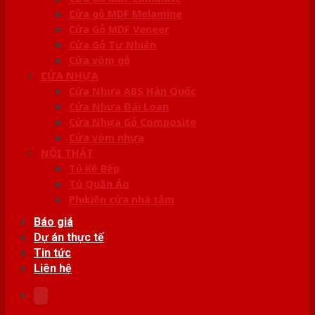
Cửa gỗ MDF Melamine
Cửa Gỗ MDF Veneer
Cửa Gỗ Tự Nhiên
Cửa vòm gỗ
CỬA NHỰA
Cửa Nhựa ABS Hàn Quốc
Cửa Nhựa Đài Loan
Cửa Nhựa Gỗ Composite
Cửa vòm nhựa
NỘI THẤT
Tủ Kệ Bếp
Tủ Quần Áo
Phụ kiện cửa nhà tắm
Báo giá
Dự án thực tế
Tin tức
Liên hệ