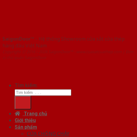
SaigonDoor™
- Hệ thống Showroom cửa sắt cửa thép
hàng đầu Việt Nam
Copyright ⓒ 2016 – 2026 SaigonDoor™ - www.cuasatcuathep.com | Đơn
vị chủ quản SaigonDoor
Tìm kiếm:
Trang chủ
Giới thiệu
Sản phẩm
CỬA CHỐNG CHÁY