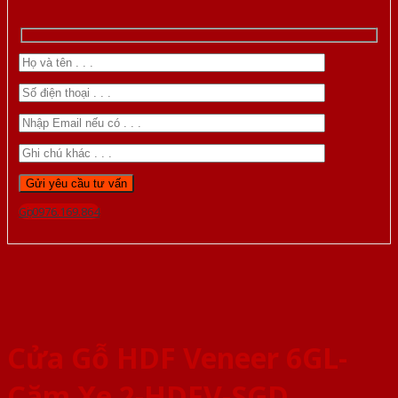
Gọi 0976.169.864
Cửa Gỗ HDF Veneer 6GL-
Căm Xe 2-HDFV-SGD