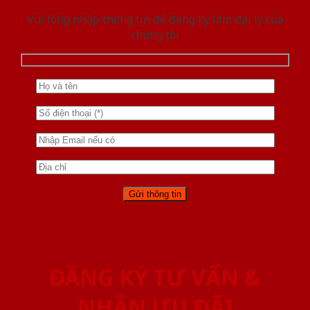
Vui lòng nhập thông tin để đăng ký làm đại lý của
chúng tôi
ĐĂNG KÝ TƯ VẤN &
NHẬN ƯU ĐÃI