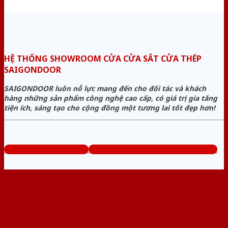
HỆ THỐNG SHOWROOM CỬA CỬA SẮT CỬA THÉP
SAIGONDOOR
SAIGONDOOR luôn nỗ lực mang đến cho đối tác và khách
hàng những sản phẩm công nghệ cao cấp, có giá trị gia tăng
tiện ích, sáng tạo cho cộng đồng một tương lai tốt đẹp hơn!
www.cuasatcuathep.com
Tổng đài tư vấn miễn phí: 0824.400.400