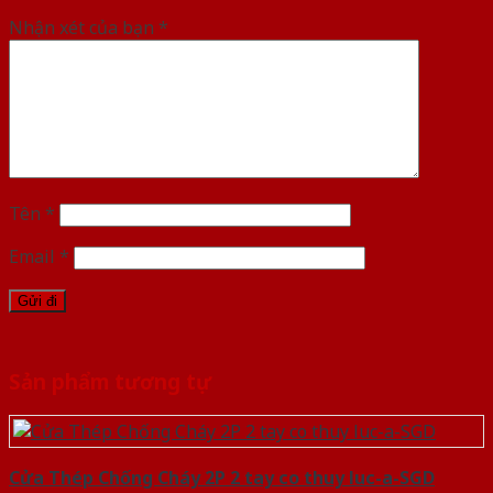
Nhận xét của bạn
*
Tên
*
Email
*
Sản phẩm tương tự
Cửa Thép Chống Cháy 2P 2 tay co thuy luc-a-SGD