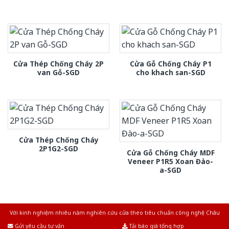
Cửa Thép Chống Cháy 2P
Cửa Gỗ Chống Cháy P1
van Gỗ-SGD
cho khach san-SGD
Cửa Thép Chống Cháy
2P1G2-SGD
Cửa Gỗ Chống Cháy MDF
Veneer P1R5 Xoan Đào-
a-SGD
Với kinh nghiệm nhiêu năm nghiên cứu cửa theo tiêu chuẩn công nghệ Châu
Âu.Chúng tôi tự tin là nhà sản xuất & cung cấp hàng đầu tại Việt Nam!
Gửi yêu cầu tư vấn
Tải báo giá tổng hợp