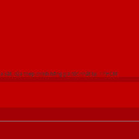
 THỐNG SHOWROOM SAIGONDOOR
a sắt, cửa thép chính hãng giá tốt nhất tại TP.HCM