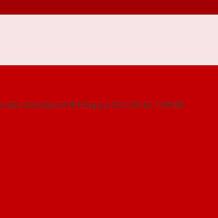
 THỐNG SHOWROOM SAIGONDOOR
a sắt, cửa thép chính hãng giá tốt nhất tại TP.HCM