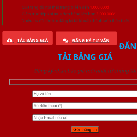
Quà tặng đồ nội thất trang trí lên đến
1.000.000đ
Giảm trực tiếp khi mua đơn hàng lớn hơn
3.000.000đ
Nhiều ưu đãi lớn khi đăng ký tài khoản thành viên thân thiết
TẢI BẢNG GIÁ
ĐĂNG KÝ TƯ VẤN
ĐĂN
TẢI BẢNG GIÁ
Đăng ký nhận báo giá mới nhất từ chúng tôi