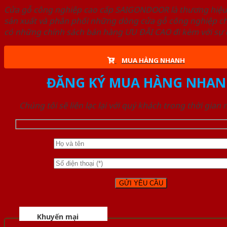
Cửa gỗ công nghiệp cao cấp SAIGONDOOR là thương hiệ
sản xuất và phân phối những dòng cửa gỗ công nghiệp ch
có những chính sách bán hàng ƯU ĐÃI CAO đi kèm với sự đ
MUA HÀNG NHANH
ĐĂNG KÝ MUA HÀNG NHAN
Chúng tôi sẽ liên lạc lại với quý khách trong thời gian
Khuyến mại