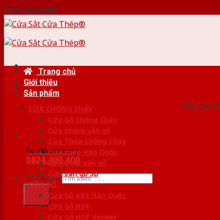
Skip to content
Trang chủ
Giới thiệu
HỆ
Sản phẩm
Báo giá cử
CỬA CHỐNG CHÁY
Cửa Gỗ Chống Cháy
Cửa nhôm vân gỗ
Cửa Thép Chống Cháy
Tư vấn bán hàng
Cửa thép Hàn Quốc
0824.400.400
Cửa thép vân gỗ
Cửa vân gỗ 5D
Tìm kiếm:
CỬA GỖ
Cửa Gỗ ABS Hàn Quốc
Cửa Gỗ HDF
Cửa Gỗ HDF Veneer