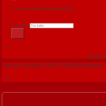
Chưa có sản phẩm trong giỏ hàng.
Tìm kiếm:
HỆ
Báo giá cử
Trang chủ
/
Sản phẩm
/
CỬA GỖ
/
Cửa gỗ MDF Melamine