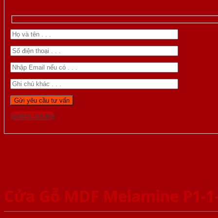
Gọi 0976.169.864
Cửa Gỗ MDF Melamine P1-