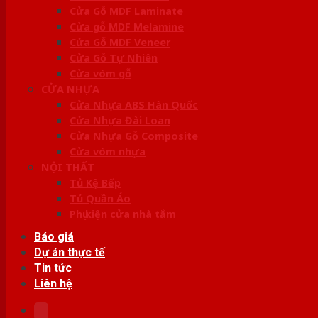
Cửa Gỗ MDF Laminate
Cửa gỗ MDF Melamine
Cửa Gỗ MDF Veneer
Cửa Gỗ Tự Nhiên
Cửa vòm gỗ
CỬA NHỰA
Cửa Nhựa ABS Hàn Quốc
Cửa Nhựa Đài Loan
Cửa Nhựa Gỗ Composite
Cửa vòm nhựa
NỘI THẤT
Tủ Kệ Bếp
Tủ Quần Áo
Phụ kiện cửa nhà tắm
Báo giá
Dự án thực tế
Tin tức
Liên hệ