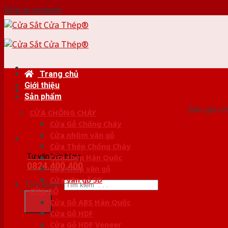
Skip to content
Trang chủ
Giới thiệu
HỆ
Sản phẩm
Báo giá cử
CỬA CHỐNG CHÁY
Cửa Gỗ Chống Cháy
Cửa nhôm vân gỗ
Cửa Thép Chống Cháy
Tư vấn bán hàng
Cửa thép Hàn Quốc
0824.400.400
Cửa thép vân gỗ
Cửa vân gỗ 5D
Tìm kiếm:
CỬA GỖ
Cửa Gỗ ABS Hàn Quốc
Cửa Gỗ HDF
Cửa Gỗ HDF Veneer