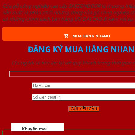
Cửa gỗ công nghiệp cao cấp SAIGONDOOR là thương hiệ
sản xuất và phân phối những dòng cửa gỗ công nghiệp ch
có những chính sách bán hàng ƯU ĐÃI CAO đi kèm với sự đ
MUA HÀNG NHANH
ĐĂNG KÝ MUA HÀNG NHAN
Chúng tôi sẽ liên lạc lại với quý khách trong thời gian
Khuyến mại