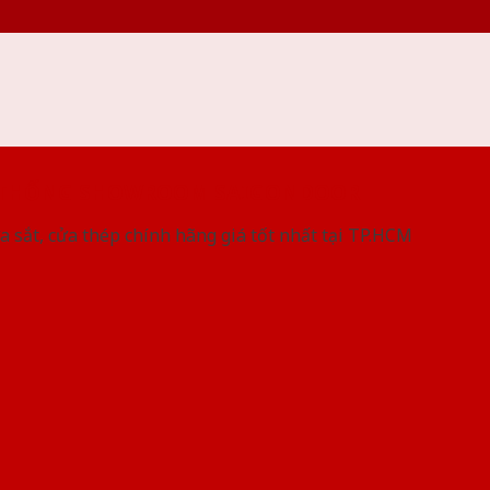
 THỐNG SHOWROOM SAIGONDOOR
a sắt, cửa thép chính hãng giá tốt nhất tại TP.HCM