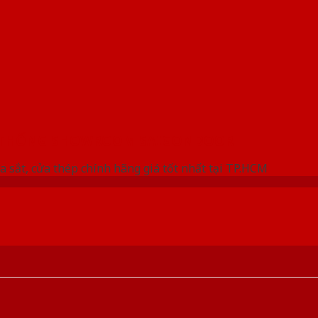
 THỐNG SHOWROOM SAIGONDOOR
a sắt, cửa thép chính hãng giá tốt nhất tại TP.HCM