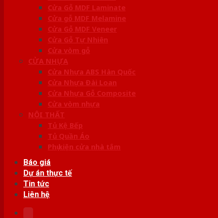
Cửa Gỗ MDF Laminate
Cửa gỗ MDF Melamine
Cửa Gỗ MDF Veneer
Cửa Gỗ Tự Nhiên
Cửa vòm gỗ
CỬA NHỰA
Cửa Nhựa ABS Hàn Quốc
Cửa Nhựa Đài Loan
Cửa Nhựa Gỗ Composite
Cửa vòm nhựa
NỘI THẤT
Tủ Kệ Bếp
Tủ Quần Áo
Phụ kiện cửa nhà tắm
Báo giá
Dự án thực tế
Tin tức
Liên hệ