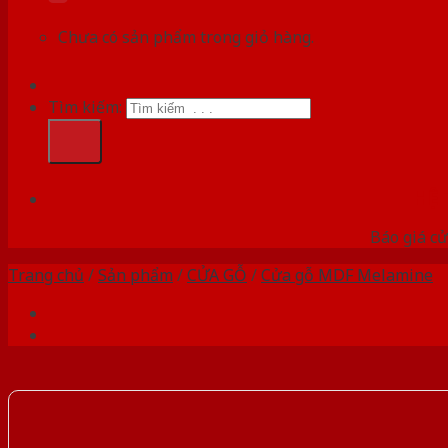
Chưa có sản phẩm trong giỏ hàng.
Tìm kiếm:
HỆ
Báo giá cử
Trang chủ
/
Sản phẩm
/
CỬA GỖ
/
Cửa gỗ MDF Melamine