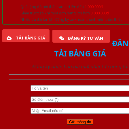
Quà tặng đồ nội thất trang trí lên đến
1.000.000đ
Giảm trực tiếp khi mua đơn hàng lớn hơn
3.000.000đ
Nhiều ưu đãi lớn khi đăng ký tài khoản thành viên thân thiết
TẢI BẢNG GIÁ
ĐĂNG KÝ TƯ VẤN
ĐĂN
TẢI BẢNG GIÁ
Đăng ký nhận báo giá mới nhất từ chúng tôi