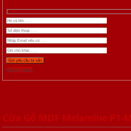
Gọi 0976.169.864
Cửa Gỗ MDF Melamine P1