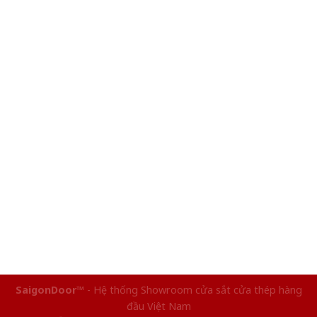
SaigonDoor™
- Hệ thống Showroom cửa sắt cửa thép hàng
đầu Việt Nam