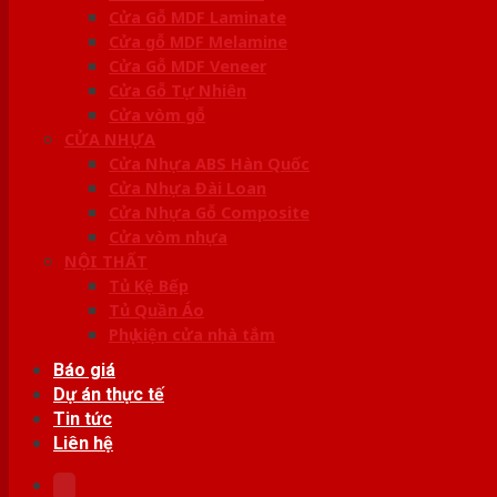
Cửa Gỗ MDF Laminate
Cửa gỗ MDF Melamine
Cửa Gỗ MDF Veneer
Cửa Gỗ Tự Nhiên
Cửa vòm gỗ
CỬA NHỰA
Cửa Nhựa ABS Hàn Quốc
Cửa Nhựa Đài Loan
Cửa Nhựa Gỗ Composite
Cửa vòm nhựa
NỘI THẤT
Tủ Kệ Bếp
Tủ Quần Áo
Phụ kiện cửa nhà tắm
Báo giá
Dự án thực tế
Tin tức
Liên hệ