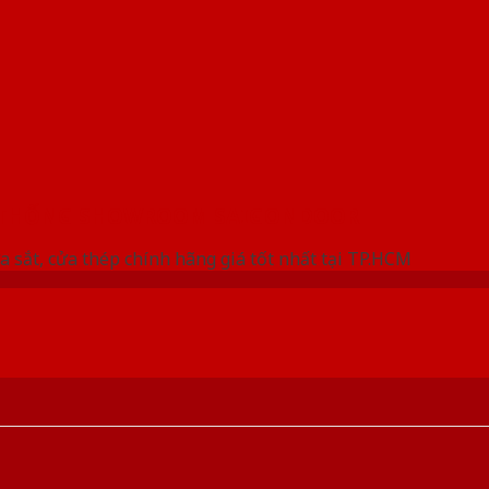
 THỐNG SHOWROOM SAIGONDOOR
a sắt, cửa thép chính hãng giá tốt nhất tại TP.HCM