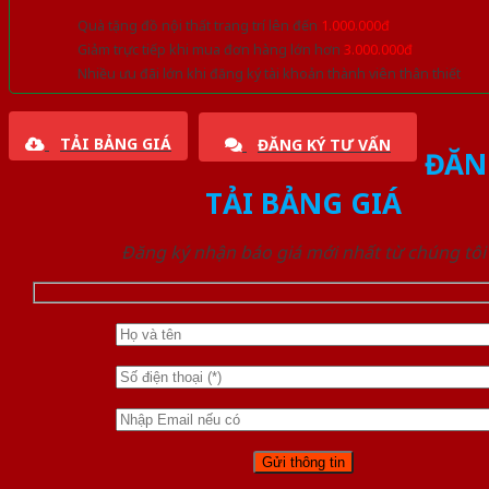
Quà tặng đồ nội thất trang trí lên đến
1.000.000đ
Giảm trực tiếp khi mua đơn hàng lớn hơn
3.000.000đ
Nhiều ưu đãi lớn khi đăng ký tài khoản thành viên thân thiết
TẢI BẢNG GIÁ
ĐĂNG KÝ TƯ VẤN
ĐĂN
TẢI BẢNG GIÁ
Đăng ký nhận báo giá mới nhất từ chúng tôi