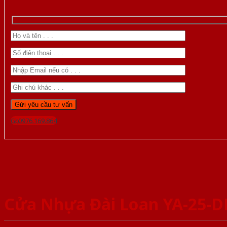
Gọi 0976.169.864
Cửa Nhựa Đài Loan YA-25-D