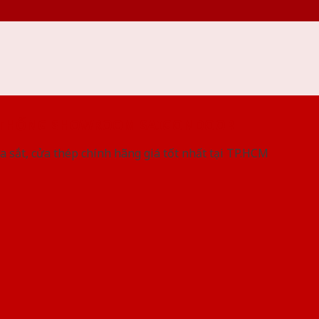
 THỐNG SHOWROOM SAIGONDOOR
a sắt, cửa thép chính hãng giá tốt nhất tại TP.HCM