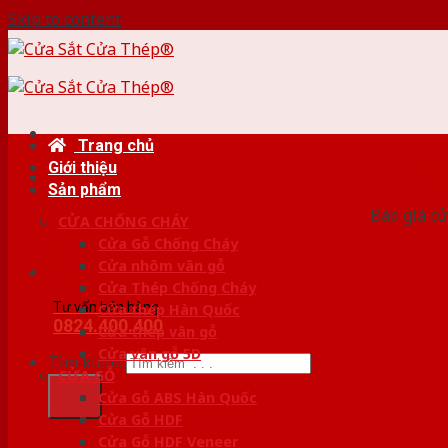
Skip to content
Trang chủ
Giới thiệu
HỆ
Sản phẩm
Báo giá cử
CỬA CHỐNG CHÁY
Cửa Gỗ Chống Cháy
Cửa nhôm vân gỗ
Cửa Thép Chống Cháy
Tư vấn bán hàng
Cửa thép Hàn Quốc
0824.400.400
Cửa thép vân gỗ
Cửa vân gỗ 5D
Tìm kiếm:
CỬA GỖ
Cửa Gỗ ABS Hàn Quốc
Cửa Gỗ HDF
Cửa Gỗ HDF Veneer