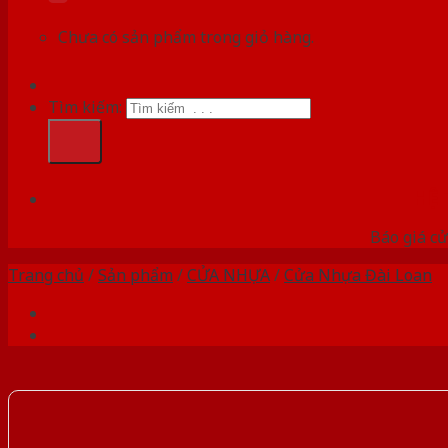
Chưa có sản phẩm trong giỏ hàng.
Tìm kiếm:
HỆ
Báo giá cử
Trang chủ
/
Sản phẩm
/
CỬA NHỰA
/
Cửa Nhựa Đài Loan