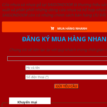
Cửa nhựa và nhựa gỗ tại SAIGONDOOR là thương hiệu s
xuất và phân phối những dòng cửa nhựa và hỗ hợp nhựa ch
SAIGONDOOR còn có những chính sách bán hàng ƯU ĐÃI CAO
MUA HÀNG NHANH
ĐĂNG KÝ MUA HÀNG NHAN
Chúng tôi sẽ liên lạc lại với quý khách trong thời gian
Khuyến mại