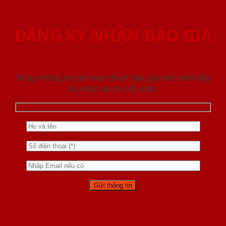
ĐĂNG KÝ NHẬN BÁO GIÁ
Nhập thông tin để nhận được báo giá mới nhât đầy
đủ nhất và chi tiết nhất.