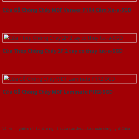
Cửa Gỗ Chống Cháy MDF Veneer P1R4 Căm Xe-a-SGD
Cửa Thép Chống Cháy 2P 2 tay co thuy luc-a-SGD
Cửa Gỗ Chống Cháy MDF Laminate P1R2-SGD
Với kinh nghiệm nhiêu năm nghiên cứu cửa theo tiêu chuẩn công nghệ Châu
Âu.Chúng tôi tự tin là nhà sản xuất & cung cấp hàng đầu tại Việt Nam!