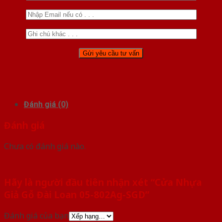
Đánh giá (0)
Đánh giá
Chưa có đánh giá nào.
Hãy là người đầu tiên nhận xét “Cửa Nhựa
Giả Gỗ Đài Loan 05-802Ag-SGD”
Đánh giá của bạn