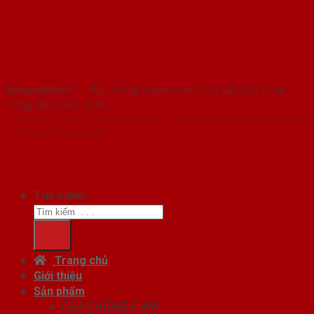
SaigonDoor™
- Hệ thống Showroom cửa sắt cửa thép
hàng đầu Việt Nam
Copyright ⓒ 2016 – 2026 SaigonDoor™ - www.cuasatcuathep.com | Đơn
vị chủ quản SaigonDoor
Tìm kiếm:
Trang chủ
Giới thiệu
Sản phẩm
CỬA CHỐNG CHÁY