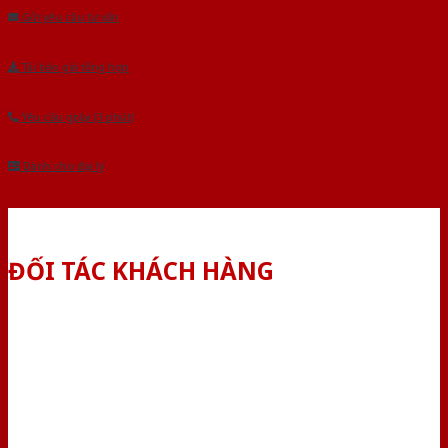
Gửi yêu cầu tư vấn
Tải báo giá tổng hợp
Yêu cầu gọi lại (3 phút)
Dành cho đại lý
ĐỐI TÁC KHÁCH HÀNG