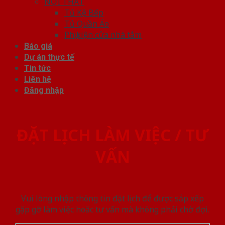
NỘI THẤT
Tủ Kệ Bếp
Tủ Quần Áo
Phụ kiện cửa nhà tắm
Báo giá
Dự án thực tế
Tin tức
Liên hệ
Đăng nhập
ĐẶT LỊCH LÀM VIỆC / TƯ
VẤN
Vui lòng nhập thông tin đặt lịch để được sắp xếp
gặp gỡ làm việc hoăc tư vấn mà không phải chờ đợi.