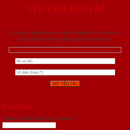
YÊU CẦU GỌI LẠI
Vui lòng nhập thông tin để chúng tôi có thể liên hệ
với quý khách trong thời gian nhanh nhất.
Đăng nhập
Tên tài khoản hoặc địa chỉ email
*