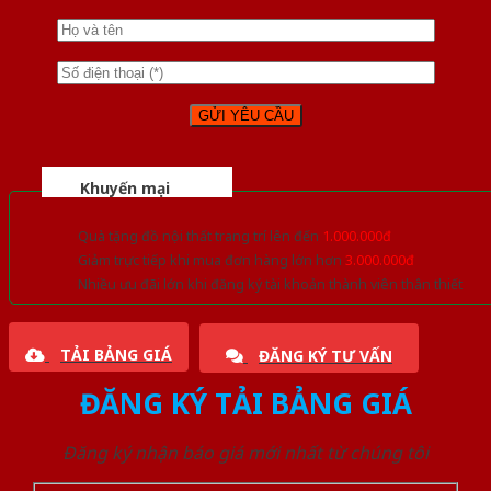
Khuyến mại
Quà tặng đồ nội thất trang trí lên đến
1.000.000đ
Giảm trực tiếp khi mua đơn hàng lớn hơn
3.000.000đ
Nhiều ưu đãi lớn khi đăng ký tài khoản thành viên thân thiết
TẢI BẢNG GIÁ
ĐĂNG KÝ TƯ VẤN
ĐĂNG KÝ TẢI BẢNG GIÁ
Đăng ký nhận báo giá mới nhất từ chúng tôi