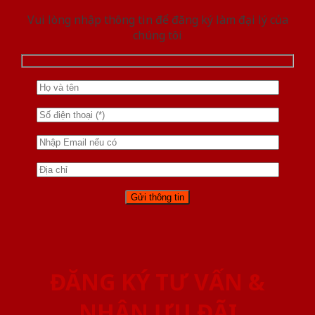
Vui lòng nhập thông tin để đăng ký làm đại lý của
chúng tôi
ĐĂNG KÝ TƯ VẤN &
NHẬN ƯU ĐÃI