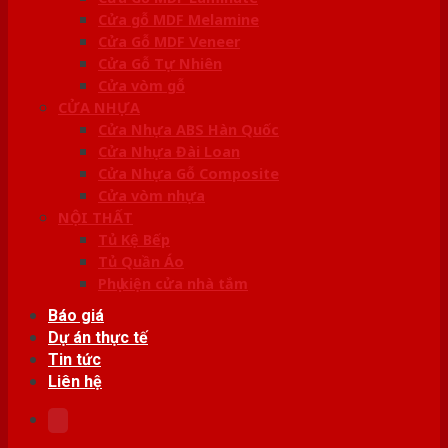
Cửa gỗ MDF Melamine
Cửa Gỗ MDF Veneer
Cửa Gỗ Tự Nhiên
Cửa vòm gỗ
CỬA NHỰA
Cửa Nhựa ABS Hàn Quốc
Cửa Nhựa Đài Loan
Cửa Nhựa Gỗ Composite
Cửa vòm nhựa
NỘI THẤT
Tủ Kệ Bếp
Tủ Quần Áo
Phụ kiện cửa nhà tắm
Báo giá
Dự án thực tế
Tin tức
Liên hệ