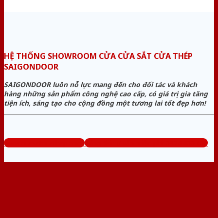
HỆ THỐNG SHOWROOM CỬA CỬA SẮT CỬA THÉP
SAIGONDOOR
SAIGONDOOR luôn nỗ lực mang đến cho đối tác và khách
hàng những sản phẩm công nghệ cao cấp, có giá trị gia tăng
tiện ích, sáng tạo cho cộng đồng một tương lai tốt đẹp hơn!
www.cuasatcuathep.com
Tổng đài tư vấn miễn phí: 0824.400.400