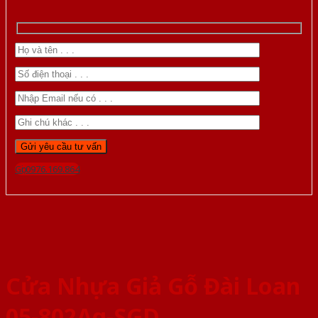
Gọi 0976.169.864
Cửa Nhựa Giả Gỗ Đài Loan
05-802Ag-SGD