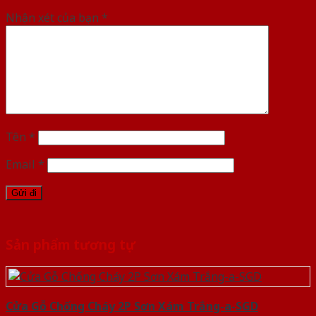
Nhận xét của bạn
*
Tên
*
Email
*
Sản phẩm tương tự
Cửa Gỗ Chống Cháy 2P Sơn Xám Trắng-a-SGD