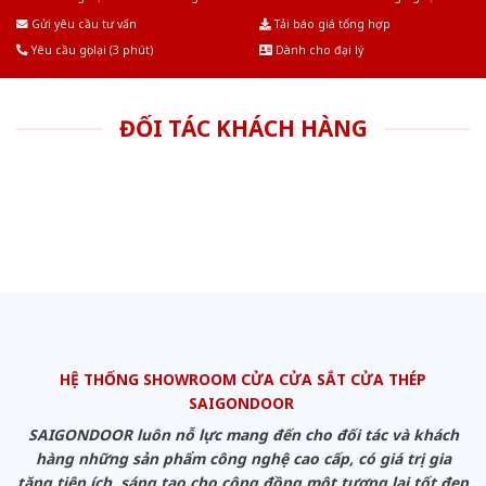
Âu.Chúng tôi tự tin là nhà sản xuất & cung cấp hàng đầu tại Việt Nam!
Gửi yêu cầu tư vấn
Tải báo giá tổng hợp
Yêu cầu gọi lại (3 phút)
Dành cho đại lý
ĐỐI TÁC KHÁCH HÀNG
HỆ THỐNG SHOWROOM CỬA CỬA SẮT CỬA THÉP
SAIGONDOOR
SAIGONDOOR luôn nỗ lực mang đến cho đối tác và khách
hàng những sản phẩm công nghệ cao cấp, có giá trị gia
tăng tiện ích, sáng tạo cho cộng đồng một tương lai tốt đẹp